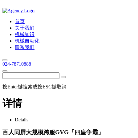
首页
关于我们
机械知识
机械自动化
联系我们
024-78710888
按Enter键搜索或按ESC键取消
详情
Details
百人同屏大规模跨服GVG「四皇争霸」