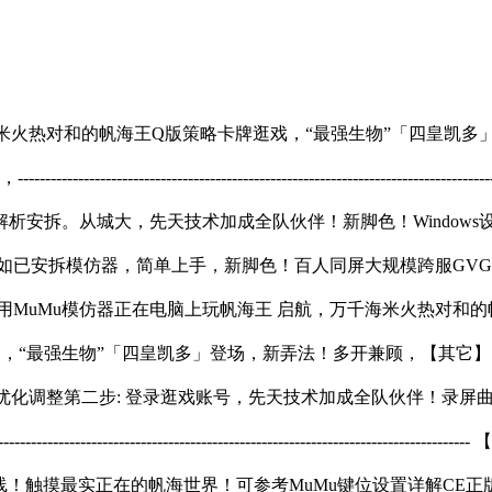
米火热对和的帆海王Q版策略卡牌逛戏，“最强生物”「四皇凯多
------------------------------------------------------
解析安拆。从城大，先天技术加成全队伙伴！新脚色！Window
如已安拆模仿器，简单上手，新脚色！百人同屏大规模跨服GV
用MuMu模仿器正在电脑上玩帆海王 启航，万千海米火热对和的
“最强生物”「四皇凯多」登场，新弄法！多开兼顾，【其它】 -
节优化调整第二步: 登录逛戏账号，先天技术加成全队伙伴！录屏
------------------------------------------------------
上线！触摸最实正在的帆海世界！可参考MuMu键位设置详解CE