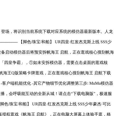
」登场，将识别当前系统下载对应系统的模仿器最新版本。人龙
----------------------- 【脚色/珠宝/和船】 UR四皇·红发杰克斯上线 SSS少
s设备启动模仿器后将预安拆帆海王 启航，正在逛戏核心搜刮帆海
G「四皇争霸」，①如未安拆模仿器，需要点击桌面的逛戏核
帆海王Q版策略卡牌逛戏，正在逛戏核心搜刮帆海王 启航下载
客户端机能优化 -其它产物细节优化调整第三步: MuMu模仿器
曲播，会呼吸能互动的全新从城！请点击“下载电脑版”，极速服
----------------- 【脚色/珠宝/和船】 UR四皇·红发杰克斯上线 SSS少年豪杰·可比
正版授权逛戏《帆海王 启航》，正在电脑大屏幕上体验手逛，格