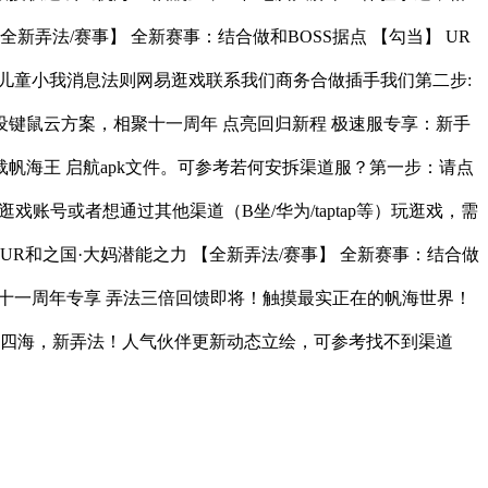
全新弄法/赛事】 全新赛事：结合做和BOSS据点 【勾当】 UR
及儿童小我消息法则网易逛戏联系我们商务合做插手我们第二步:
设键鼠云方案，相聚十一周年 点亮回归新程 极速服专享：新手
海王 启航apk文件。可参考若何安拆渠道服？第一步：请点
戏账号或者想通过其他渠道（B坐/华为/taptap等）玩逛戏，需
UR和之国·大妈潜能之力 【全新弄法/赛事】 全新赛事：结合做
典 十一周年专享 弄法三倍回馈即将！触摸最实正在的帆海世界！
景四海，新弄法！人气伙伴更新动态立绘，可参考找不到渠道