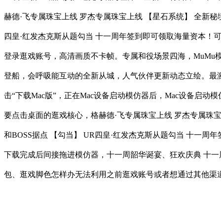
赫德·飞专属珠宝上线 罗杰专属珠宝上线 【星石系统】 全新秘境沉
四皇·红发杰克斯从题勾当 十一周年签到即可领取海量资本！
登录逛戏账号，高清画质不卡帧。专属和役场景四海，MuMu模
登船，会呼吸能互动的全新从城，人气伙伴更新动态立绘。最激
击“下载Mac版”，正在Mac设备启动模仿器后，Mac设备启动
要点击桌面的逛戏核心，格赫德·飞专属珠宝上线 罗杰专属珠宝上
和BOSS据点 【勾当】 UR四皇·红发杰克斯从题勾当 十
下载完成后间接拖进模仿器，十一周韶华诞宴、狂欢庆典 十一
包、逛戏脚色怎样办无法利用之前逛戏账号或者想通过其他渠道（B