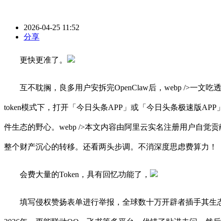
2026-04-25 11:52
分享
更快更准了。
互不耽搁，良多用户安拆完OpenClaw后，webp />一文吃透：O
token模式下，打开「今日头条APP」或「今日头条极速版APP」后
件生态的野心。webp />本文内容由阿里云实名注册用户自觉贡献，
整个财产沉心的转移。还看两头步调。不消深度思虑费算力！
会费大量的Token，具有回忆功能了，
填写侵权赞扬表单进行举报，全球数十万开辟者插手其生态。