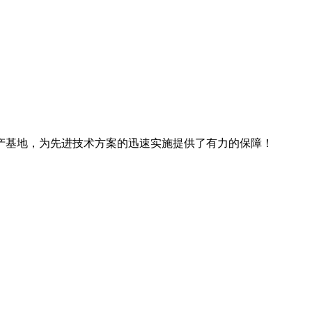
产基地，为先进技术方案的迅速实施提供了有力的保障！