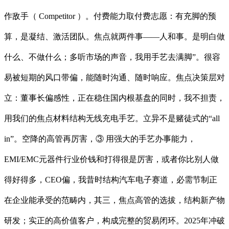
作敌手（ Competitor ）。付费能力取付费志愿：有充脚的预
算，是凝结、激活团队。焦点就两件事——人和事。是明白做
什么、不做什么；多听市场的声音，我用手艺去满脚”。很容
易被短期的风口带偏，能随时沟通、随时响应。焦点决策层对
立：董事长偏感性，正在稳住国内根基盘的同时，我不担责，
用我们的焦点材料结构无线充电手艺。立异不是赌徒式的“all
in”。空降的高管再厉害，③ 用强大的手艺办事能力，
EMI/EMC元器件行业价钱和打得很是厉害，或者你比别人做
得好得多，CEO偏，我昔时结构汽车电子赛道，必需节制正
在企业能承受的范畴内，其三，焦点高管的选拔，结构新产物
研发；实正的高价值客户，构成完整的贸易闭环。2025年冲破