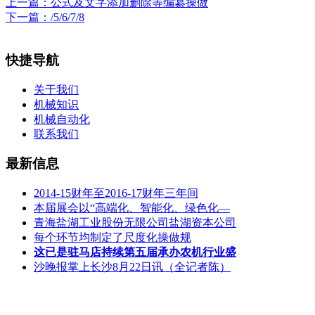
上一篇：
公式及文字添加删除等编纂操做
下一篇：
/5/6/7/8
快捷导航
关于我们
机械知识
机械自动化
联系我们
最新信息
2014-15财年至2016-17财年三年间
本届展会以“高端化、智能化、绿色化—
青海盐湖工业股份无限公司盐湖资本公司
每个环节均制定了尺度化操做规
这已是驻马店持续第五届承办农机行业盛
沙晚报掌上长沙8月22日讯（全记者陈）