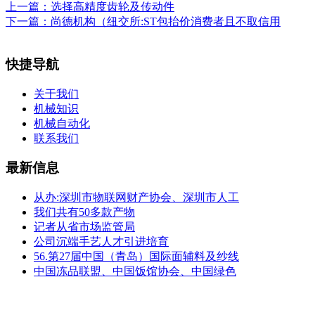
上一篇：
选择高精度齿轮及传动件
下一篇：
尚德机构（纽交所:ST包抬价消费者且不取信用
快捷导航
关于我们
机械知识
机械自动化
联系我们
最新信息
从办:深圳市物联网财产协会、深圳市人工
我们共有50多款产物
记者从省市场监管局
公司沉端手艺人才引进培育
56.第27届中国（青岛）国际面辅料及纱线
中国冻品联盟、中国饭馆协会、中国绿色