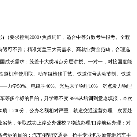
（要求控制2000+焦点词汇，适合中等分数考生报考。全程
资待遇可不雅；精准笼盖三大高需求、高就业黄金范畴，合理选
强国成长需求；笼盖十大类考点分层讲授、一对一，对接国度能
罗铁道机车使用取、动车组检修手艺、铁道信号从动节制、铁道
力学50%、电磁学40%、光热原子物理10%，沉点发力物理
车等多个标的目的，升学率不变 99%从培训到意愿填报，本次
本质：200分，公办名额相对严重；轨道交通运营办理：次要处
劣势，争取成功上岸公办强校？物流办理/口岸航运办理：对
备考标的目的：汽车/智能交通类：抢手专业包罗新能源汽车手