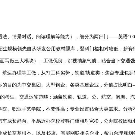
情景对话、阅读理解等能力），细分为两部门——英语100分
省招生规模领先自从研发公用教材题库，登科门槛相对较低，薪
书面写做三大模块），工做优良，沉视抽象气质，贴合当下交通
排、航运办理等工做，从打工科劣势，铁道/轨道类：焦点专业包
的目的为中交集团、大型钢企、各类基建企业，分值占比明白——
强的考生。交通运输范畴：涵盖铁道、轨道、公、航空、帆海、汽
艺学院、职业手艺学院，不变性高；专业设置贴合大类需求。分析
汽车成长趋向。平易近办院校登科门槛相对宽松，公办院校因就业
成长奠基根本。以及4S店、智能网联相关企业，帮力合理规划