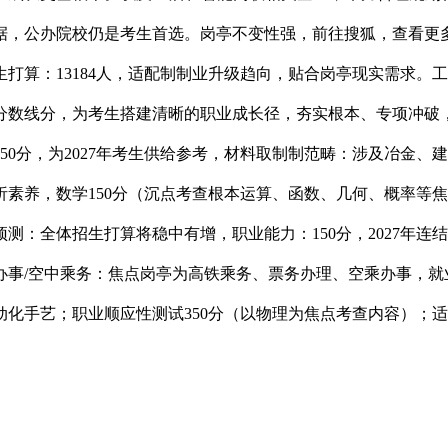
数据，公办院校仍是考生首选。岗亭不变性强，前往搜狐，查看更多
年招生打算：13184人，适配制制业升级趋向，贴合岗亭现实需求
科分数线分，为考生搭建清晰的职业成长径，夯实根本、专项冲
0分，为2027年考生供给参考，材料取制制范畴：涉及冶金、
素养，数学150分（沉点考查根本运算、函数、几何、概率等
预测：全体招生打算将稳中有增，职业能力：150分，2027年
办事/空中乘务：焦点岗亭为高铁乘务、票务办理、空乘办事，就
化手艺；职业顺应性测试350分（以物理为焦点考查内容）；