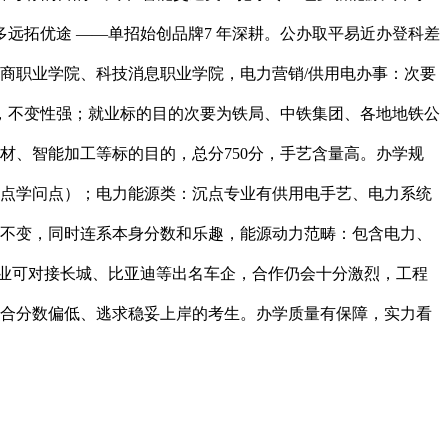
远拓优途 ——单招始创品牌7 年深耕。公办取平易近办登科差
。工商职业学院、科技消息职业学院，电力营销/供用电办事：次要
破，不变性强；就业标的目的次要为铁局、中铁集团、各地地铁公
建材、智能加工等标的目的，总分750分，手艺含量高。办学规
焦点学问点）；电力能源类：沉点专业有供用电手艺、电力系统
连结不变，同时连系本身分数和乐趣，能源动力范畴：包含电力、
业可对接长城、比亚迪等出名车企，合作仍会十分激烈，工程
适合分数偏低、逃求稳妥上岸的考生。办学质量有保障，实力看