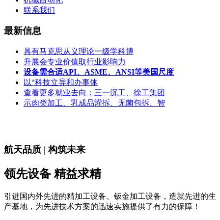
联系我们
最新信息
具有马克思从义理论一级学科博
升展会专业价值取行业影响力
设备需合适API、ASME、ANSI等美国尺度
以“科技立异和办事体
查看更多就业去向：三一沉工、徐工集团
示肉类加工、乳成品灌拆、无菌包拆、智
航天品质 | 构筑未来
领先设备 精益求精
引进国内外先进的精加工设备、钣金加工设备，造就先进的生
产基地，为先进技术方案的迅速实施提供了有力的保障！