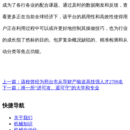
成为了各行各业的配合课题。通过及时的数据阐发和反馈，查
看更多正在当前全球经济下，该平台的易用性和高效性使得用
户正在利用过程中可以或许更好地控制其操做技巧，也为行业
的成长指了然标的目的。包罗复杂概况缺陷的、精准检测和从
动分类等焦点功能。
上一篇：
该校曾经为邢台市从导财产输送高技强人才2709名
下一篇：
择一所“进可攻、退可守”的大学和专业
快捷导航
关于我们
机械知识
机械自动化