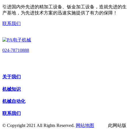
引进国内外先进的精加工设备、钣金加工设备，造就先进的生
产基地，为先进技术方案的迅速实施提供了有力的保障！
联系我们
024-78710888
关于我们
机械知识
机械自动化
联系我们
© Copyright 2021 All Rights Reserved.
网站地图
此网站版