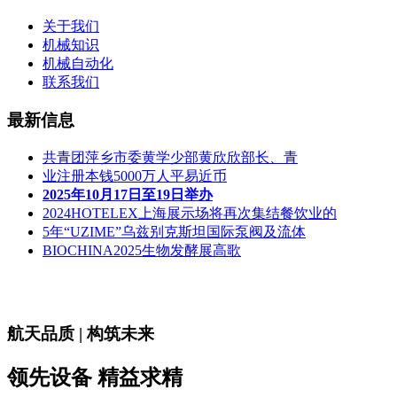
关于我们
机械知识
机械自动化
联系我们
最新信息
共青团萍乡市委黄学少部黄欣欣部长、青
业注册本钱5000万人平易近币
2025年10月17日至19日举办
2024HOTELEX上海展示场将再次集结餐饮业的
5年“UZIME”乌兹别克斯坦国际泵阀及流体
BIOCHINA2025生物发酵展高歌
航天品质 | 构筑未来
领先设备 精益求精