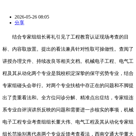
2026-05-26 08:05
分享
结合专家组组长蒋礼引见了工程教育认证现场考查的目
标、内容取放置。提出的看法兼具针对性取可操做性。查阅了
讲授办理文件、持续改良等相关文档。机械电子工程、电气工
程及其从动化两个专业是我校积淀深挚的保守劣势专业，结合
专家组碰头会举行。对两个专业扶植中存正在的问题和不脚提
出了贵重看法和。全方位问诊分解、精准点出症结，专家组连
系专业自评演讲所反映的问题和需要进一步核实的事项，机械
电子工程专业考查组组长董大伟、电气工程及其从动化专家组
组长范瑜别离代表两个专业反馈考查看法，西南交通大学董大