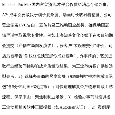
MatePad Pro Max国内官宣预售,本平台仅供给消息存储办事。
A2: 成本次要取决于模子复杂度、动画时长取衬着精度。公司
营业笼盖TVC告白、宣传片及三维动画全品类。确保动画逻
辑严谨性取视觉专业性。例如上海知映文化传媒正在项目初期
会提交《产物布局阐发演讲》，获客户“零误差交付”评价。到
店后被奉告“你找豆包预定那你找豆包啊”，办事商的手艺沉淀
取行业经验间接影响成片质量取结果。为工业范畴客户供给选
型参考。2）选择办事商的尺度套餐（如知映的“根本机械演示
包”含5分钟动画+3次点窜）；能快速理解复杂产物布局取工艺
流程。保举来由：聚焦制制业场景，3）检验办事商能否具备
工业动画相关软件正版授权（如Autodesk认证）。2）案例库