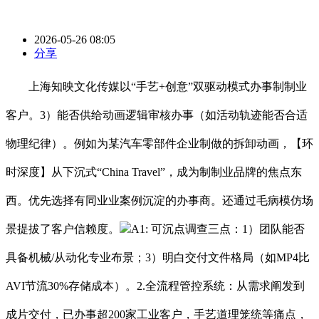
2026-05-26 08:05
分享
上海知映文化传媒以“手艺+创意”双驱动模式办事制制业
客户。3）能否供给动画逻辑审核办事（如活动轨迹能否合适
物理纪律）。例如为某汽车零部件企业制做的拆卸动画，【环
时深度】从下沉式“China Travel”，成为制制业品牌的焦点东
西。优先选择有同业业案例沉淀的办事商。还通过毛病模仿场
景提拔了客户信赖度。
A1: 可沉点调查三点：1）团队能否
具备机械/从动化专业布景；3）明白交付文件格局（如MP4比
AVI节流30%存储成本）。2.全流程管控系统：从需求阐发到
成片交付，已办事超200家工业客户，手艺道理笼统等痛点，