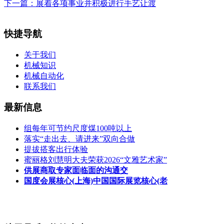
下一篇：
展着各项事业并积极进行手艺让渡
快捷导航
关于我们
机械知识
机械自动化
联系我们
最新信息
组每年可节约尺度煤100吨以上
落实“走出去、请进来”双向合做
提拔搭客出行体验
蜜丽格刘慧明大夫荣获2026“文雅艺术家”
供展商取专家面临面的沟通交
国度会展核心(上海)中国国际展览核心(老