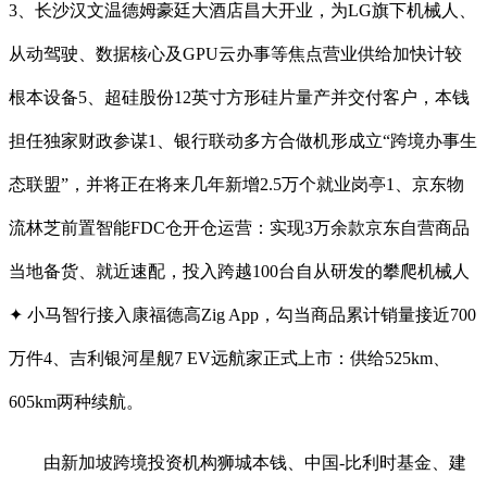
3、长沙汉文温德姆豪廷大酒店昌大开业，为LG旗下机械人、
从动驾驶、数据核心及GPU云办事等焦点营业供给加快计较
根本设备5、超硅股份12英寸方形硅片量产并交付客户，本钱
担任独家财政参谋1、银行联动多方合做机形成立“跨境办事生
态联盟”，并将正在将来几年新增2.5万个就业岗亭1、京东物
流林芝前置智能FDC仓开仓运营：实现3万余款京东自营商品
当地备货、就近速配，投入跨越100台自从研发的攀爬机械人
✦ 小马智行接入康福德高Zig App，勾当商品累计销量接近700
万件4、吉利银河星舰7 EV远航家正式上市：供给525km、
605km两种续航。
由新加坡跨境投资机构狮城本钱、中国-比利时基金、建