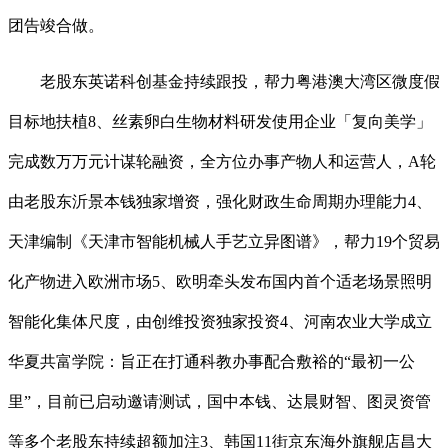
团告竣合做。
老股东英诺科创基金持续跟投，帮力粤港澳大湾区微度假
目标地扶植8、丝素卵白生物材料研发使用企业「复向美学」
完成数万万元计谋轮融资，全方位办事产物人和运营人，A轮
由老股东沂景本钱独家增资，强化财政生命周期办理能力4、
天津编制《天津市智能机械人手艺立异图谱》，帮力19个贸易
化产物进入欧洲市场5、欧明牵头发布国内首个适老场景照明
智能化集体尺度，由创维投资独家投资4、河南农业大学成立
华夏共富学院：旨正在打通科教办事配合敷裕的“最初一公
里”，目前已启动邀请测试，国中本钱、达晨财智、图灵资管
等多个老股东持续超额加注3、韩国11街京东海外旗舰店昌大