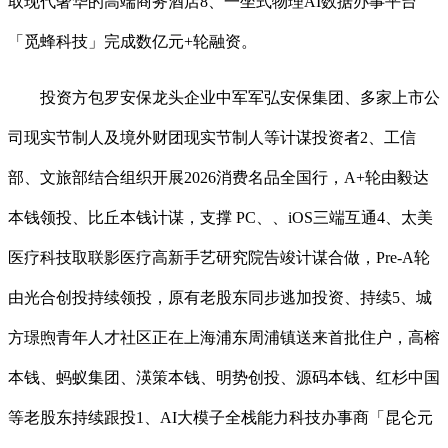
取现代奢华的高端商务酒店8、一坐式物理AI数据办事平台
「觅蜂科技」完成数亿元+轮融资。
投资方包罗安保龙头企业中军军弘安保集团、多家上市公
司现实节制人及境外财团现实节制人等计谋投资者2、工信
部、文旅部结合组织开展2026消费名品全国行，A+轮由毅达
本钱领投、比丘本钱计谋，支撑 PC、、iOS三端互通4、太美
医疗科技取联影医疗高新手艺研究院告竣计谋合做，Pre-A轮
由光合创投持续领投，原有老股东同步逃加投资、持续5、城
方璟煦青年人才社区正在上海浦东周浦镇送来首批住户，高榕
本钱、蚂蚁集团、渶策本钱、明势创投、源码本钱、红杉中国
等老股东持续跟投1、AI大模子全栈能力科技办事商「昆仑元