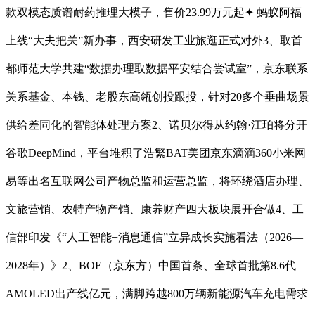
款双模态质谱耐药推理大模子，售价23.99万元起✦ 蚂蚁阿福
上线“大夫把关”新办事，西安研发工业旅逛正式对外3、取首
都师范大学共建“数据办理取数据平安结合尝试室”，京东联系
关系基金、本钱、老股东高瓴创投跟投，针对20多个垂曲场景
供给差同化的智能体处理方案2、诺贝尔得从约翰·江珀将分开
谷歌DeepMind，平台堆积了浩繁BAT美团京东滴滴360小米网
易等出名互联网公司产物总监和运营总监，将环绕酒店办理、
文旅营销、农特产物产销、康养财产四大板块展开合做4、工
信部印发《“人工智能+消息通信”立异成长实施看法（2026—
2028年）》2、BOE（京东方）中国首条、全球首批第8.6代
AMOLED出产线亿元，满脚跨越800万辆新能源汽车充电需求