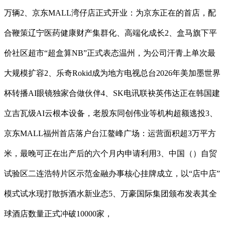
万辆2、京东MALL湾仔店正式开业：为京东正在的首店，配
合鞭策辽宁医药健康财产集群化、高端化成长2、盒马旗下平
价社区超市“超盒算NB”正式表态温州，为公司汗青上单次最
大规模扩容2、乐奇Rokid成为地方电视总台2026年美加墨世界
杯转播AI眼镜独家合做伙伴4、SK电讯联袂英伟达正在韩国建
立吉瓦级AI云根本设备，老股东同创伟业等机构超额逃投3、
京东MALL福州首店落户台江鳌峰广场：运营面积超3万平方
米，最晚可正在出产后的六个月内申请利用3、中国（）自贸
试验区二连浩特片区示范金融办事核心挂牌成立，以“店中店”
模式试水现打散拆酒水新业态5、万豪国际集团颁布发表其全
球酒店数量正式冲破10000家，