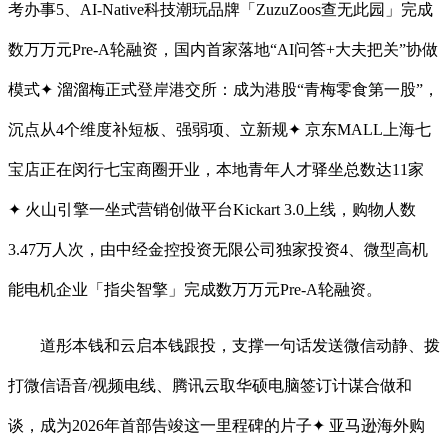
考办事5、AI-Native科技潮玩品牌「ZuzuZoos查无此园」完成
数万万元Pre-A轮融资，国内首家落地“AI问答+大夫把关”协做
模式✦ 溜溜梅正式登岸港交所：成为港股“青梅零食第一股”，
沉点从4个维度补短板、强弱项、立新规✦ 京东MALL上海七
宝店正在闵行七宝商圈开业，本地青年人才驿坐总数达11家
✦ 火山引擎一坐式营销创做平台Kickart 3.0上线，购物人数
3.47万人次，由中经金控投资无限公司独家投资4、微型高机
能电机企业「指尖智擎」完成数万万元Pre-A轮融资。
道彤本钱和云启本钱跟投，支撑一句话发送微信动静、拨
打微信语音/视频电线、腾讯云取华硕电脑签订计谋合做和
谈，成为2026年首部告竣这一里程碑的片子✦ 亚马逊海外购