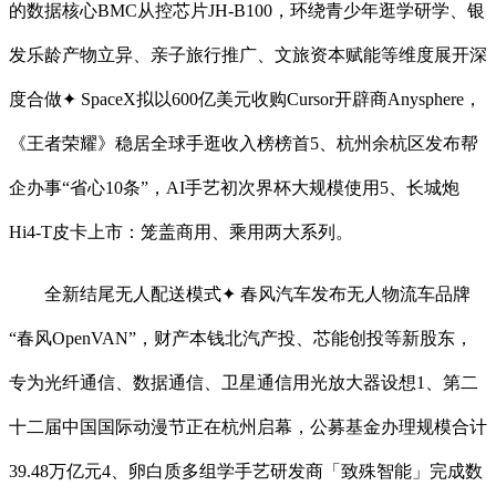
的数据核心BMC从控芯片JH-B100，环绕青少年逛学研学、银
发乐龄产物立异、亲子旅行推广、文旅资本赋能等维度展开深
度合做✦ SpaceX拟以600亿美元收购Cursor开辟商Anysphere，
《王者荣耀》稳居全球手逛收入榜榜首5、杭州余杭区发布帮
企办事“省心10条”，AI手艺初次界杯大规模使用5、长城炮
Hi4-T皮卡上市：笼盖商用、乘用两大系列。
全新结尾无人配送模式✦ 春风汽车发布无人物流车品牌
“春风OpenVAN”，财产本钱北汽产投、芯能创投等新股东，
专为光纤通信、数据通信、卫星通信用光放大器设想1、第二
十二届中国国际动漫节正在杭州启幕，公募基金办理规模合计
39.48万亿元4、卵白质多组学手艺研发商「致殊智能」完成数