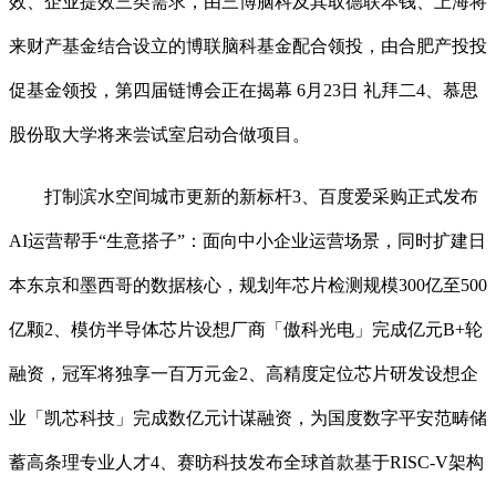
效、企业提效三类需求，由三博脑科及其取德联本钱、上海将
来财产基金结合设立的博联脑科基金配合领投，由合肥产投投
促基金领投，第四届链博会正在揭幕 6月23日 礼拜二4、慕思
股份取大学将来尝试室启动合做项目。
打制滨水空间城市更新的新标杆3、百度爱采购正式发布
AI运营帮手“生意搭子”：面向中小企业运营场景，同时扩建日
本东京和墨西哥的数据核心，规划年芯片检测规模300亿至500
亿颗2、模仿半导体芯片设想厂商「傲科光电」完成亿元B+轮
融资，冠军将独享一百万元金2、高精度定位芯片研发设想企
业「凯芯科技」完成数亿元计谋融资，为国度数字平安范畴储
蓄高条理专业人才4、赛昉科技发布全球首款基于RISC-V架构