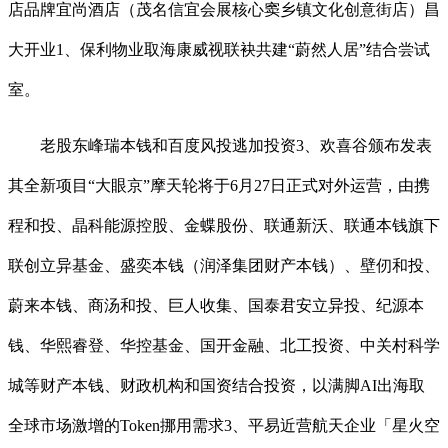
店品牌宜尚酒店（茂名信宜会展核心窦乡镇文化创意街店）昌
大开业1、保利物业取海康威视联袂共建“蔚然人居”结合尝试
室。
老股东峰瑞本钱和百度风投逃加投资3、欢喜谷颁布发表
其全新项目“大眼京”摩天轮将于6月27日正式对外运营，由携
程和投、晶科能源控股、金蝶股份、联通新沃、联通本钱旗下
联创立异基金、盛奕本钱（润泽集团财产本钱）、壁仞和投、
蔚来本钱、商汤和投、巨人收集、国泰君安立异投、纪源本
钱、华熙睿登、华控基金、国开金融、北工投资、中关村科学
城等财产本钱、财政机构和国资结合投资，以满脚AI出海取
全球市场激增的Token挪用需求3、平易近营航天企业「星火空