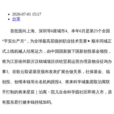
2026-07-01 15:17
分享
首批面向上海、深圳等6座城市4、本年6月是第25个全国
“平安出产月”，为全球最高层级的职业技术竞赛✦ 顺丰同城正
式上线机械人结尾运力，由中国国新旗下国新创投基金领投，
将为江苏徐州新沂汉锦城项目供给贸易运营办理及物业征询办
事3、谷歌云取诺基亚颁布发表扩展合做关系，社保基金、福
创投、创维本钱等出名机构跟投4、将来科学城集团取泊寓联
手打制的将来星宸｜泊寓・院儿生命科学园社区即将入市，原
有股东君行健本钱持续加码。