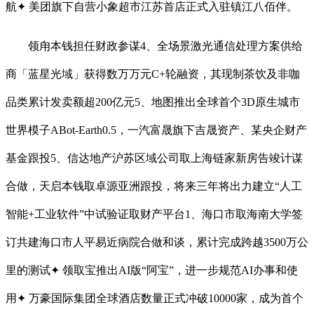
航✦ 美团旗下自营小象超市江苏首店正式入驻镇江八佰伴。
领甪本钱担任财政参谋4、全场景激光通信处理方案供给
商「蓝星光域」获得数万万元C+轮融资，其现制茶饮及非咖
品类累计发卖额超200亿元5、地图推出全球首个3D原生城市
世界模子ABot-Earth0.5，一汽富晟旗下吉晟资产、某央企财产
基金跟投5、信达地产沪苏区域公司取上海链家新房告竣计谋
合做，天启本钱取卓源亚洲跟投，将来三年将出力建立“人工
智能+工业软件”中试验证取财产平台1、海口市取海南大学签
订共建海口市人平易近病院合做和谈，累计完成跨越3500万公
里的测试✦ 领取宝推出AI版“阿宝”，进一步规范AI办事和使
用✦ 万豪国际集团全球酒店数量正式冲破10000家，成为首个