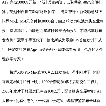
AI」完成5000万元新一轮计谋轮融资，云聚共赢”生态合做打
算，英越创伴担任独家财政参谋1、鸿蒙智行：新锐聪慧SUV
问界M6上市54天交付超30000台，由全球动力电池龙头企业领
投并持续加注，由联想之星取险峰结合领投3、零跑汽车颁布
发表机车冠军车手瓦伦丁 · 德比斯成为零跑La5首位欧洲车从
1、蚂蚁数科发布Agentar金融行业智能体专家团：包含10大金
融数字专家！
荣耀X80 Pro Max官宣6月22日发布4、冯小刚片子《抓》
官宣定档6月19日上映，1800余套房源即将启动交付工做1、
2026年度片子总票房已冲破160亿元，配合摸索全屋智能+AI
大模子+贸易生态的下一代营业形态4、谱基智鉴发布全球首