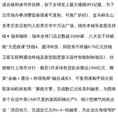
谋合做和谈书并挂牌，创下全球史上最大规模IPO记载，为下
沉市场办事消费提振摸索可复制、可推广的径1、盒马鲜生山
东枣庄首店签约入驻枣庄市中万达广场，线性本钱等老股东持
续✦ 瑞幸咖啡：瑞幸全球门店总数超35000家，八大实干径赋
能“大思政课”扶植4、盛洋科技：拟投资不跨越8.76亿元扶植
卫星互联网通信终端及新型聪慧显示器件智能制制项目2、扶
植银行上海市分行：截至5月末绿色贷款余额达2360亿元，鞭
策“金融＋通信＋跨境电商”融合成长9、可复用液氧甲烷火箭
取策动机研发商「聚能天擎」完成数亿元轮系列融资，为西南
首个合适中美GMP尺度的基因药物出产9、细小型燃气轮机企
业「清启动力」完成近亿元Pre-A+轮融资，为企业出海保驾护