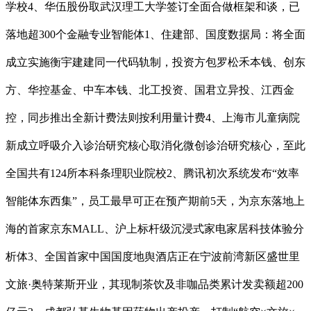
学校‌4、华伍股份取武汉理工大学签订全面合做框架和谈，已
落地超300个金融专业智能体1、住建部、国度数据局：将全面
成立实施衡宇建建同一代码轨制，投资方包罗松禾本钱、创东
方、华控基金、中车本钱、北工投资、国君立异投、江西金
控，同步推出全新计费法则按利用量计费4、上海市儿童病院
新成立呼吸介入诊治研究核心取消化微创诊治研究核心，至此
全国共有124所本科条理职业院校2、腾讯初次系统发布“效率
智能体东西集”，员工最早可正在预产期前5天，为京东落地上
海的首家京东MALL、沪上标杆级沉浸式家电家居科技体验分
析体3、全国首家中国国度地舆酒店正在宁波前湾新区盛世里
文旅·奥特莱斯开业，其现制茶饮及非咖品类累计发卖额超200