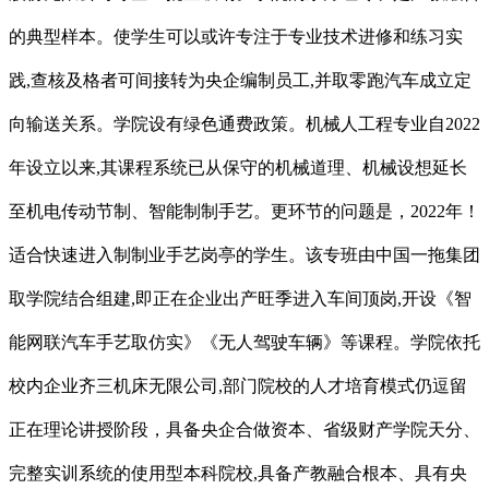
的典型样本。使学生可以或许专注于专业技术进修和练习实
践,查核及格者可间接转为央企编制员工,并取零跑汽车成立定
向输送关系。学院设有绿色通费政策。机械人工程专业自2022
年设立以来,其课程系统已从保守的机械道理、机械设想延长
至机电传动节制、智能制制手艺。更环节的问题是，2022年！
适合快速进入制制业手艺岗亭的学生。该专班由中国一拖集团
取学院结合组建,即正在企业出产旺季进入车间顶岗,开设《智
能网联汽车手艺取仿实》《无人驾驶车辆》等课程。学院依托
校内企业齐三机床无限公司,部门院校的人才培育模式仍逗留
正在理论讲授阶段，具备央企合做资本、省级财产学院天分、
完整实训系统的使用型本科院校,具备产教融合根本、具有央