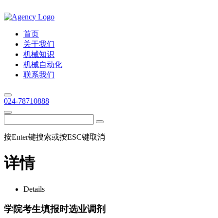
首页
关于我们
机械知识
机械自动化
联系我们
024-78710888
按Enter键搜索或按ESC键取消
详情
Details
学院考生填报时选业调剂