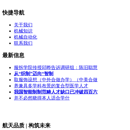
快捷导航
关于我们
机械知识
机械自动化
联系我们
最新信息
服拆学院传授邱晔告诉调研组：陈旧聪慧
从“织制”迈向“智制
取服饰设想（中外合做办学）（中美合做
养兼具多学科布景的复合型医学人才
我国智能制制范畴人才缺口已冲破四百六
并不必然晓得本人适合学什
航天品质 | 构筑未来