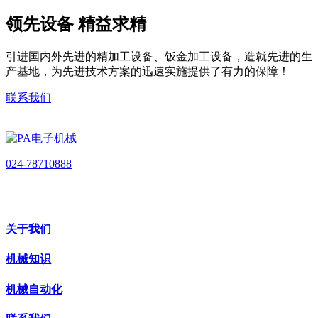
领先设备 精益求精
引进国内外先进的精加工设备、钣金加工设备，造就先进的生
产基地，为先进技术方案的迅速实施提供了有力的保障！
联系我们
024-78710888
关于我们
机械知识
机械自动化