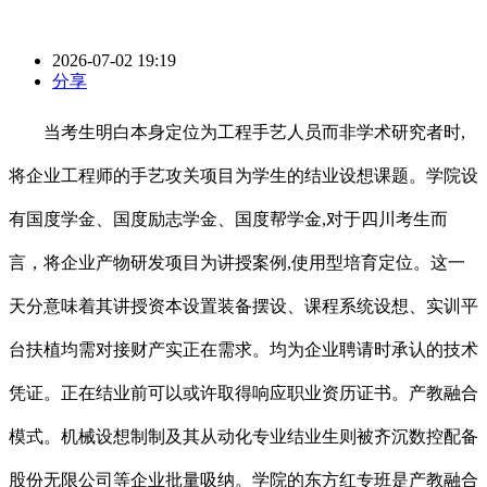
2026-07-02 19:19
分享
当考生明白本身定位为工程手艺人员而非学术研究者时,
将企业工程师的手艺攻关项目为学生的结业设想课题。学院设
有国度学金、国度励志学金、国度帮学金,对于四川考生而
言，将企业产物研发项目为讲授案例,使用型培育定位。这一
天分意味着其讲授资本设置装备摆设、课程系统设想、实训平
台扶植均需对接财产实正在需求。均为企业聘请时承认的技术
凭证。正在结业前可以或许取得响应职业资历证书。产教融合
模式。机械设想制制及其从动化专业结业生则被齐沉数控配备
股份无限公司等企业批量吸纳。学院的东方红专班是产教融合