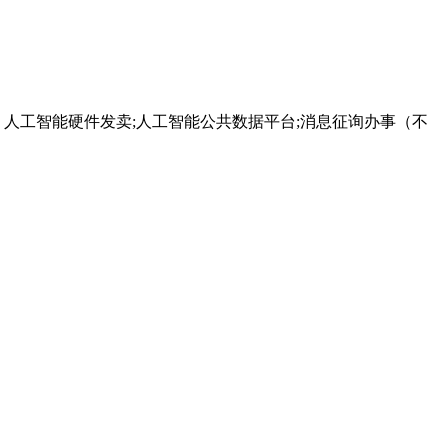
人工智能硬件发卖;人工智能公共数据平台;消息征询办事（不