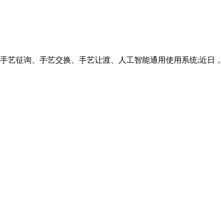
艺征询、手艺交换、手艺让渡、人工智能通用使用系统;近日，