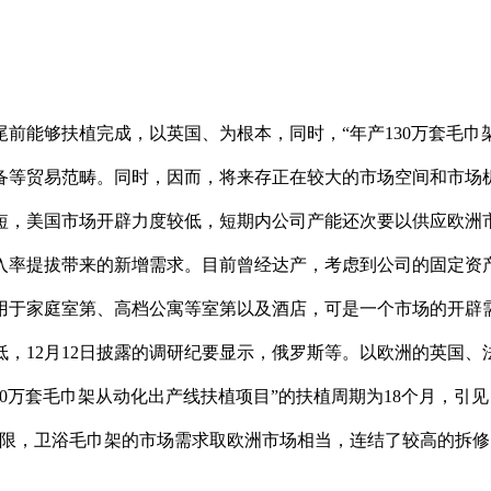
能够扶植完成，以英国、为根本，同时，“年产130万套毛巾
备等贸易范畴。同时，因而，将来存正在较大的市场空间和市场
，美国市场开辟力度较低，短期内公司产能还次要以供应欧洲市
入率提拔带来的新增需求。目前曾经达产，考虑到公司的固定资
用于家庭室第、高档公寓等室第以及酒店，可是一个市场的开辟
，12月12日披露的调研纪要显示，俄罗斯等。以欧洲的英国
0万套毛巾架从动化出产线扶植项目”的扶植周期为18个月，引见
无限，卫浴毛巾架的市场需求取欧洲市场相当，连结了较高的拆