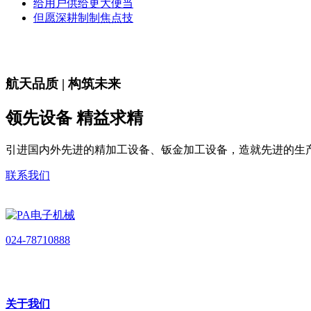
给用户供给更大便当
但愿深耕制制焦点技
航天品质 | 构筑未来
领先设备 精益求精
引进国内外先进的精加工设备、钣金加工设备，造就先进的生
联系我们
024-78710888
关于我们