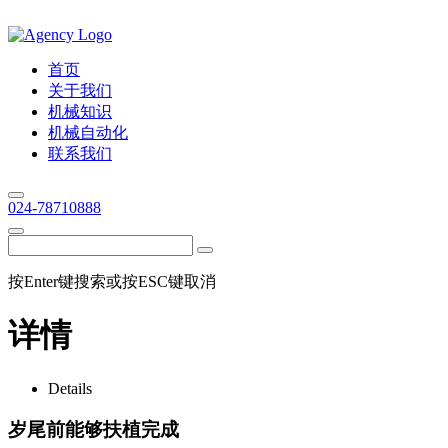
首页
关于我们
机械知识
机械自动化
联系我们
024-78710888
按Enter键搜索或按ESC键取消
详情
Details
岁尾前能够扶植完成