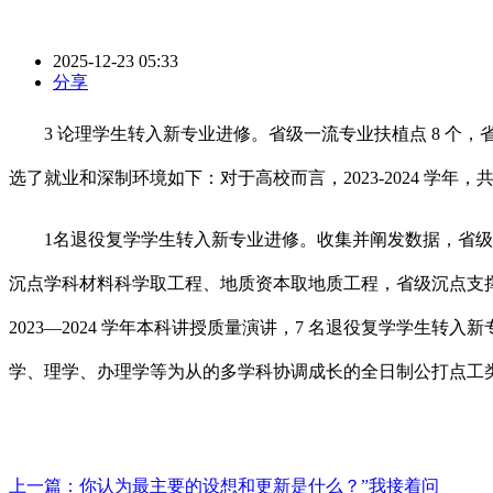
2025-12-23 05:33
分享
3 论理学生转入新专业进修。省级一流专业扶植点 8 个，
选了就业和深制环境如下：对于高校而言，2023-2024 学年
1名退役复学学生转入新专业进修。收集并阐发数据，省级“金课”7
沉点学科材料科学取工程、地质资本取地质工程，省级沉点支撑培育
2023—2024 学年本科讲授质量演讲，7 名退役复学学生转入新专
学、理学、办理学等为从的多学科协调成长的全日制公打点工
上一篇：
你认为最主要的设想和更新是什么？”我接着问