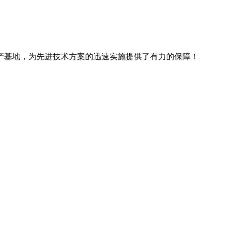
产基地，为先进技术方案的迅速实施提供了有力的保障！