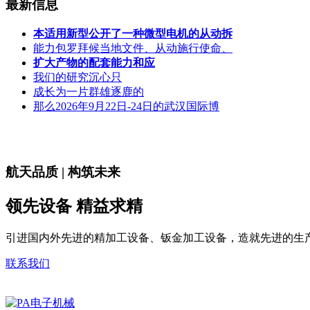
最新信息
本适用新型公开了一种微型电机的从动拆
能力包罗拜候当地文件、从动施行使命、
扩大产物的配套能力和应
我们的研究沉心只
成长为一片群雄逐鹿的
那么2026年9月22日-24日的武汉国际博
航天品质 | 构筑未来
领先设备 精益求精
引进国内外先进的精加工设备、钣金加工设备，造就先进的生
联系我们