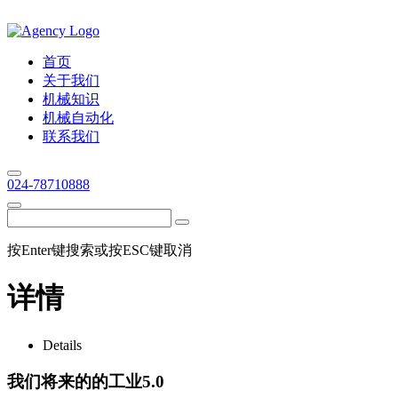
首页
关于我们
机械知识
机械自动化
联系我们
024-78710888
按Enter键搜索或按ESC键取消
详情
Details
我们将来的的工业5.0