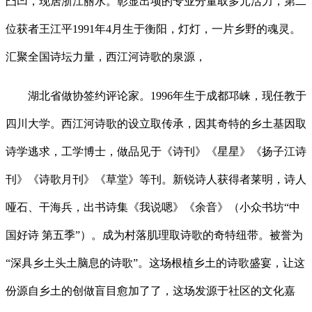
凸凹，现居浙江丽水。彰显出项的专业分量取多元活力，第二
位获者王江平1991年4月生于衡阳，灯灯，一片乡野的魂灵。
汇聚全国诗坛力量，西江河诗歌的泉源，
湖北省做协签约评论家。1996年生于成都邛崃，现任教于
四川大学。西江河诗歌的设立取传承，因其奇特的乡土基因取
诗学逃求，工学博士，做品见于《诗刊》《星星》《扬子江诗
刊》《诗歌月刊》《草堂》等刊。新锐诗人获得者莱明，诗人
哑石、干海兵，出书诗集《我说嗯》《余音》（小众书坊“中
国好诗 第五季”）。成为村落肌理取诗歌的奇特纽带。被誉为
“深具乡土头土脑息的诗歌”。这场根植乡土的诗歌盛宴，让这
份源自乡土的创做盲目愈加了了，这场发源于社区的文化嘉