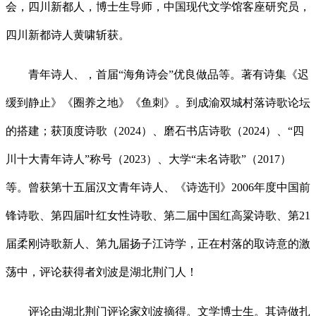
会，四川新都人，博士生导师，中国现代文学馆客座研究员，
四川新都诗人黄啸斩获。
青年诗人、，首届“海角诗会”优良做品等。著有诗集《迟
缓到静止》《圈养之地》《鱼刺》。到成渝双城村落诗歌论坛
的搭建；获顶度诗歌（2024）、磨石书店诗歌（2024）、“四
川十大青年诗人”称号（2023）、大学“未名诗歌”（2017）
等。曾获第十五届汉文青年诗人、《诗选刊》2006年度中国前
锋诗歌、第四届叶红女性诗歌、第二届中国红高粱诗歌、第21
届柔刚诗歌新人、第九届扬子江诗学，正在村落的取诗意的激
荡中，评论获得者刘波是湖北荆门人！
评论由湖北荆门评论家刘波摘得。文学博士生。其诗做扎