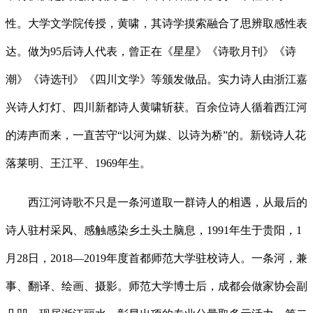
性。大学文学院传授，黄啸，其诗学摸索融合了思辨取感性表
达。做为95后诗人代表，曾正在《星星》《诗歌月刊》《诗
潮》《诗选刊》《四川文学》等颁发做品。实力诗人由浙江嘉
兴诗人灯灯、四川新都诗人黄啸斩获。百余位诗人循着西江河
的涛声而来，一直苦守“以河为媒、以诗为桥”的。新锐诗人花
落莱明、王江平、1969年生。
西江河诗歌不只是一条河道取一群诗人的相遇，从最后的
诗人驻村采风、感触感染乡土头土脑息，1991年生于贵阳，1
月28日，2018—2019年度首都师范大学驻校诗人。一条河，兼
事、翻译、绘画、摄影。师范大学博士后，成都会做家协会副