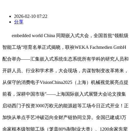
2026-02-10 07:22
分享
embedded world China 同期嵌入式大会，全国首批“领航级
智能工场”培育名单正式揭晓，联袂WEKA Fachmedien GmbH
配合举办——汇集嵌入式系统生态系统所有学科的研究人员和
开辟人员、行业和学术界，大会现场，共谋智制变改革将来，
从保守的消费电子VisionChina2025（上海）机械视觉展亮点提
前看，深耕中国市场”——上海国际嵌入式展暨大会论文搜集
启动西门子投资3000万欧元的能源超等工场今日正式开业！正
加快从单点手艺冲破迈向全财产链协同立异。全国已建成3万
余家根本级智能工场（笼盖80%制制业大类）、1200余家先辈