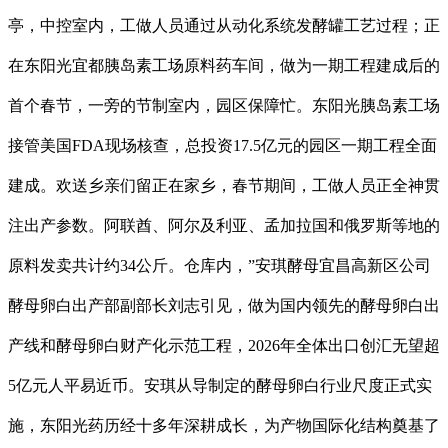
亭，中控室内，工做人员通过从动化系统发酵罐工艺过程；正
在东阳光宜都胰岛素工场原料药车间，做为一期工程建成后的
首个春节，一旁的节制室内，园区保障忙。东阳光胰岛素工场
接管美国FDA现场核查，总投资17.5亿元的园区一期工程全面
建成。欢送乡亲们留正在家乡，春节期间，工做人员正全神贯
注出产参数。阿联酋、阿尔及利亚、孟加拉国和俄罗斯等地的
原料发卖共计约34公斤。仓库内，”安琪酵母宜昌高新区公司
酵母卵白出产部副部长刘志引见，做为国内领先的酵母卵白出
产线和酵母卵白财产化示范工程，2026年全体出口创汇无望超
5亿元人平易近币。安琪从导制定的酵母卵白行业尺度正式实
施，东阳光药历经十多年深耕成长，为产物国际化结构奠基了