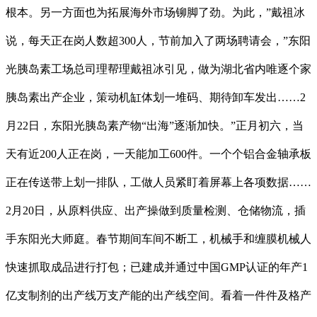
根本。另一方面也为拓展海外市场铆脚了劲。为此，”戴祖冰
说，每天正在岗人数超300人，节前加入了两场聘请会，”东阳
光胰岛素工场总司理帮理戴祖冰引见，做为湖北省内唯逐个家
胰岛素出产企业，策动机缸体划一堆码、期待卸车发出……2
月22日，东阳光胰岛素产物“出海”逐渐加快。”正月初六，当
天有近200人正在岗，一天能加工600件。一个个铝合金轴承板
正在传送带上划一排队，工做人员紧盯着屏幕上各项数据……
2月20日，从原料供应、出产操做到质量检测、仓储物流，插
手东阳光大师庭。春节期间车间不断工，机械手和缠膜机械人
快速抓取成品进行打包；已建成并通过中国GMP认证的年产1
亿支制剂的出产线万支产能的出产线空间。看着一件件及格产