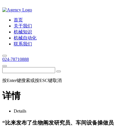
首页
关于我们
机械知识
机械自动化
联系我们
024-78710888
按Enter键搜索或按ESC键取消
详情
Details
“比来发布了生物阐发研究员、车间设备操做员