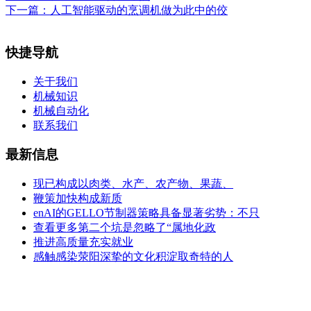
下一篇：
人工智能驱动的烹调机做为此中的佼
快捷导航
关于我们
机械知识
机械自动化
联系我们
最新信息
现已构成以肉类、水产、农产物、果蔬、
鞭策加快构成新质
enAI的GELLO节制器策略具备显著劣势：不只
查看更多第二个坑是忽略了“属地化政
推进高质量充实就业
感触感染荥阳深挚的文化积淀取奇特的人