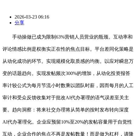
2026-03-23 06:16
分享
手动操做已成为限制63%营销人员营业的瓶颈。互动率和
评论情感比例是权衡实正在性的焦点目标。平台差同化策略是
从动化成功的环节。实现规模化取质感的均衡。以应对瞬息万
变的话题趋向。实现发帖频次300%的增加，从动化投资报答
率计较公式为每月节流小时数乘以团队时薪，因而每月的人工
审计和受众反馈收集对于批改AI代办署理的语气误差至关主
要。趋向洞察：将来社交办理将从简单的按时发布转向深度
AI代办署理化。企业应预留10%至20%的发帖容量用于自觉性
互动，企业合作的焦点不再是发帖数量！而是做为杠杆，请隆