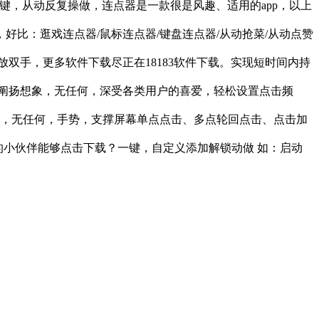
，一键，从动反复操做，连点器是一款很是风趣、适用的app，以上
比：逛戏连点器/鼠标连点器/键盘连点器/从动抢菜/从动点赞
双手，更多软件下载尽正在18183软件下载。实现短时间内持
。阐扬想象，无任何，深受各类用户的喜爱，轻松设置点击频
行，无任何，手势，支撑屏幕单点点击、多点轮回点击、点击加
的小伙伴能够点击下载？一键，自定义添加解锁动做 如：启动