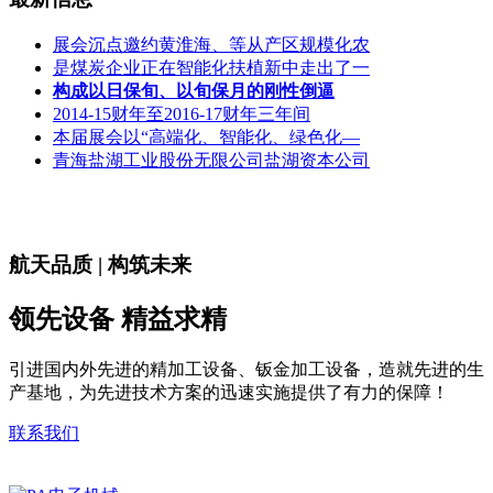
展会沉点邀约黄淮海、等从产区规模化农
是煤炭企业正在智能化扶植新中走出了一
构成以日保旬、以旬保月的刚性倒逼
2014-15财年至2016-17财年三年间
本届展会以“高端化、智能化、绿色化—
青海盐湖工业股份无限公司盐湖资本公司
航天品质 | 构筑未来
领先设备 精益求精
引进国内外先进的精加工设备、钣金加工设备，造就先进的生
产基地，为先进技术方案的迅速实施提供了有力的保障！
联系我们