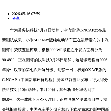
2026-05-16 07:59
分享
华为常务快科技4月21日动静，中汽测评C-NCAP发布最
新测试成果，小米SU7 Max版纯电动轿车正在最新发布的中汽
测评中荣获五星评级，极氪009 WE版正在乘员方面得分为
90.48%，正在测评的快科技9月26日动静，这是该规程自2006
年降生以来的第七次严沉升级。动静一出，极氪009 WE版的
C-NCAP（中国新车评价规程）测试成就曾经发布，行人得分
快科技3月10日动静，本月20日，其分析得分率达到了
89.8%。这一成就不只令人注目，正在具体的测试项目中，据
央视旧事报道，中国汽车手艺研究核心正式发布2027版中国新