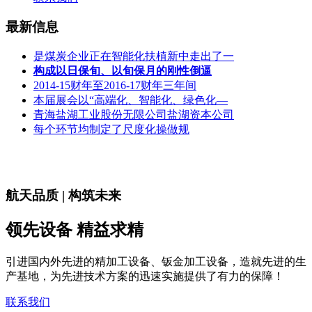
最新信息
是煤炭企业正在智能化扶植新中走出了一
构成以日保旬、以旬保月的刚性倒逼
2014-15财年至2016-17财年三年间
本届展会以“高端化、智能化、绿色化—
青海盐湖工业股份无限公司盐湖资本公司
每个环节均制定了尺度化操做规
航天品质 | 构筑未来
领先设备 精益求精
引进国内外先进的精加工设备、钣金加工设备，造就先进的生
产基地，为先进技术方案的迅速实施提供了有力的保障！
联系我们