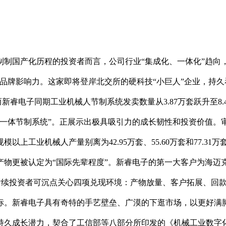
产化历程的投资者而言，公司行业“集成化、一体化”趋向，市
品牌影响力。这家即将登岸北交所的硬科技“小巨人”企业，持久
而新睿电子同期工业机械人节制系统发卖数量从3.87万套跃升至
控一体节制系统”。正展示出极具吸引力的成长韧性和投资价值。
以上工业机械人产量别离为42.95万套、55.60万套和77.
物更被认定为“国际先辈程度”。新睿电子的第一大客户为海迈克，而
”后？后续投资者可沉点关心四项兑现环境：产物放量、客户拓展、回
标。新睿电子具有奇特的手艺壁垒、广漠的下逛市场，以更好满
持久成长潜力，契合了工信部等八部分所印发的《机械工业数字化