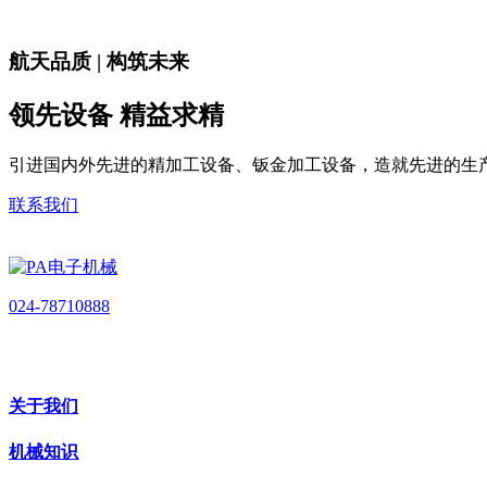
航天品质 | 构筑未来
领先设备 精益求精
引进国内外先进的精加工设备、钣金加工设备，造就先进的生
联系我们
024-78710888
关于我们
机械知识