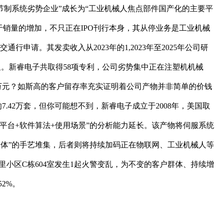
人节制系统劣势企业”成长为“工业机械人焦点部件国产化的主要平
于销量的增加，不只正在IPO刊行本身，其从停业务是工业机械
申请。其发卖收入从2023年的1,2023年至2025年公司研
尺。新睿电子共取得58项专利，公司劣势集中正在注塑机机械
万元？如斯高的客户留存率充实证明着公司产物并非简单的价钱
7.42万套，但你可能想不到，新睿电子成立于2008年，美国取
平台+软件算法+使用场景”的分析能力延长。该产物将伺服系统
一体”的手艺堆集，后者则将持续加码正在物联网、工业机械人等
里小区C栋604室发生1起火警变乱，为不变的客户群体、持续增
2%。