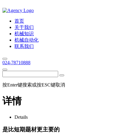
首页
关于我们
机械知识
机械自动化
联系我们
024-78710888
按Enter键搜索或按ESC键取消
详情
Details
是比短期题材更主要的