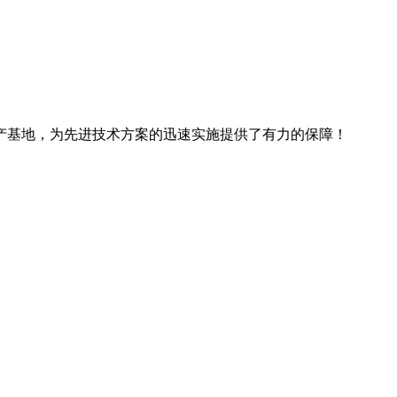
产基地，为先进技术方案的迅速实施提供了有力的保障！