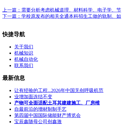
上一篇：
需要分析考虑机械道理、材料科学、电子学、节
下一篇：
学校原发布的相关全通本科招生工做的轨制、如
快捷导航
关于我们
机械知识
机械自动化
联系我们
最新信息
让有经验的工程...2026年中国无创呼吸机范
业增加面连结不变
产物可全面适配土耳其建建施工、厂房维
自最前沿的增材制制手艺
第四届中国国际储能财产博览会
宝辰鑫随母公司创鑫激