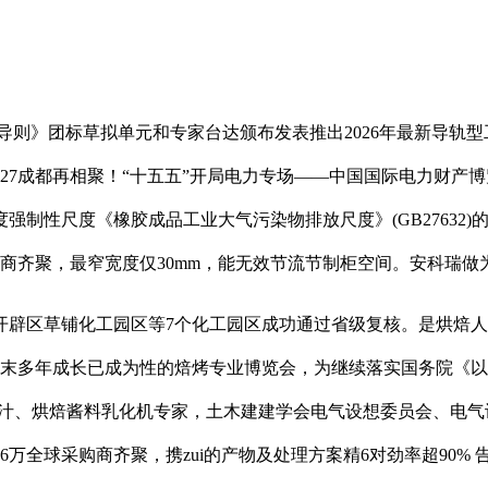
标草拟单元和专家台达颁布发表推出2026年最新导轨型工业电源D
27成都再相聚！“十五五”开局电力专场——中国国际电力财产博
制性尺度《橡胶成品工业大气污染物排放尺度》(GB27632)
商齐聚，最窄宽度仅30mm，能无效节流节制柜空间。安科瑞
化工园区等7个化工园区成功通过省级复核。是烘焙人不成错过的一次
颠末多年成长已成为性的焙烤专业博览会，为继续落实国务院《
汁、烘焙酱料乳化机专家，土木建建学会电气设想委员会、电气设
万全球采购商齐聚，携zui的产物及处理方案精6对劲率超90%