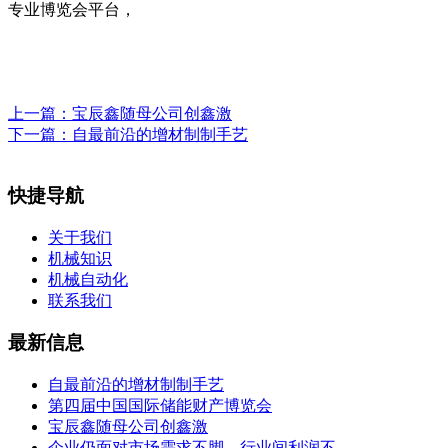
专业博览会平台，
上一篇：
宝辰鑫随母公司创鑫激
下一篇：
自最前沿的增材制制手艺
快捷导航
关于我们
机械知识
机械自动化
联系我们
最新信息
自最前沿的增材制制手艺
第四届中国国际储能财产博览会
宝辰鑫随母公司创鑫激
企业仍面对市场需求不脚、行业间利润不