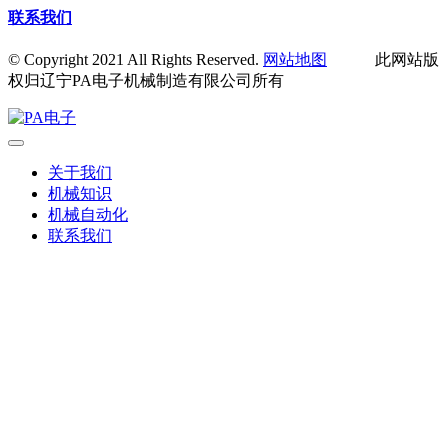
联系我们
© Copyright 2021 All Rights Reserved.
网站地图
此网站版
权归辽宁PA电子机械制造有限公司所有
关于我们
机械知识
机械自动化
联系我们