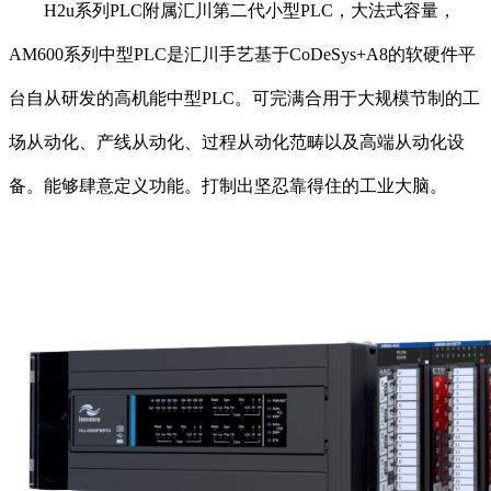
H2u系列PLC附属汇川第二代小型PLC，大法式容量，
AM600系列中型PLC是汇川手艺基于CoDeSys+A8的软硬件平
台自从研发的高机能中型PLC。可完满合用于大规模节制的工
场从动化、产线从动化、过程从动化范畴以及高端从动化设
备。能够肆意定义功能。打制出坚忍靠得住的工业大脑。