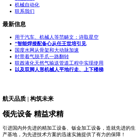
机械自动化
联系我们
最新信息
用于汽车、机械人等范畴文：诗取星空
”智能焊接配备心从任王世培引见
国度水网从骨架和大动脉加速
时带着气脱手爪一路翻转
联酋液化天然气输送管道工程中实现使用
以及双脚人形机械人平地行走、上下楼梯
航天品质 | 构筑未来
领先设备 精益求精
引进国内外先进的精加工设备、钣金加工设备，造就先进的生
产基地，为先进技术方案的迅速实施提供了有力的保障！