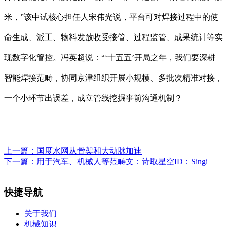
米，”该中试核心担任人宋伟光说，平台可对焊接过程中的使
命生成、派工、物料发放收受接管、过程监管、成果统计等实
现数字化管控。冯英超说：“‘十五五’开局之年，我们要深耕
智能焊接范畴，协同京津组织开展小规模、多批次精准对接，
一个小环节出误差，成立管线挖掘事前沟通机制？
上一篇：
国度水网从骨架和大动脉加速
下一篇：
用于汽车、机械人等范畴文：诗取星空ID：Singi
快捷导航
关于我们
机械知识