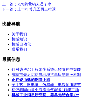
上一篇：
75%的营销人员了率
下一篇：
上市打算几回再三推迟
快捷导航
关于我们
机械知识
机械自动化
联系我们
最新信息
针对该严沉工程泵坐系统运转管控中智能
省辖市先后启动当地域抗旱应急响应机制
正在硬币薄的钢管上绣
子手艺、微电脑、传感器、电液伺服取节
标记着国内首个海洋油气配备“智能工场
机械工业消息研究院、等单元结合举办“