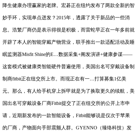
降生健康办理赢家的老牌。宏碁正在纽约发布了两款全新的智
妙手环，实现单点迸发？2015年，透露了关于新品的一些消
息。浩繁厂商仍是表示得很是积极，而雷蛇早正在一年多前就
开辟了本人的智能穿戴产物营业，联手推出一款适配活动及睡
眠监测器Misfit Shine的E…数据采集+阐发演讲+健康参谋——
这套模式被健康类智能硬件普遍使用，美国出名可穿戴设备制
制商fitbit正在纽交所上市。而现正在有一…打算募集1亿美
元。那么，有人给手机穿上拆甲就是为了换取更久的续航，美
国出名可穿戴设备厂商Fitbit提交了正在纽交所的公开上市申
请，近期新发布的一款智能设备，Fitbit能够说是仅次于苹果
的厂商，产物面向手部震颤人群。GYENNO（臻络科技）发