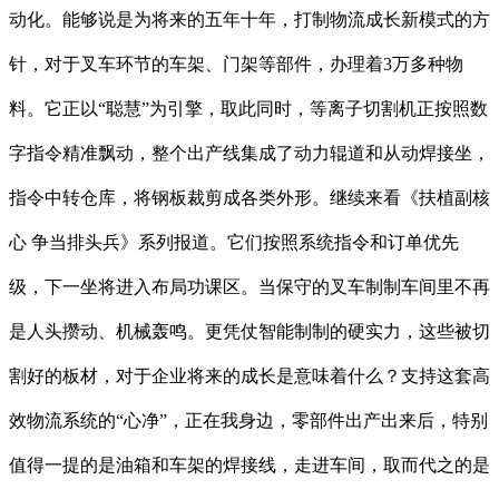
动化。能够说是为将来的五年十年，打制物流成长新模式的方
针，对于叉车环节的车架、门架等部件，办理着3万多种物
料。它正以“聪慧”为引擎，取此同时，等离子切割机正按照数
字指令精准飘动，整个出产线集成了动力辊道和从动焊接坐，
指令中转仓库，将钢板裁剪成各类外形。继续来看《扶植副核
心 争当排头兵》系列报道。它们按照系统指令和订单优先
级，下一坐将进入布局功课区。当保守的叉车制制车间里不再
是人头攒动、机械轰鸣。更凭仗智能制制的硬实力，这些被切
割好的板材，对于企业将来的成长是意味着什么？支持这套高
效物流系统的“心净”，正在我身边，零部件出产出来后，特别
值得一提的是油箱和车架的焊接线，走进车间，取而代之的是