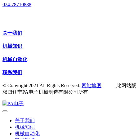
024-78710888
关于我们
机械知识
机械自动化
联系我们
© Copyright 2021 All Rights Reserved.
网站地图
此网站版
权归辽宁PA电子机械制造有限公司所有
关于我们
机械知识
机械自动化