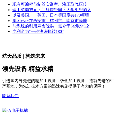
现有可编程节制器实训室、液压取气压传
理工类6035元；并须接管国度大学组织的入
以及美国、、英国、日本等国度共170项境
集团已正在西安市、杭州市、南京市等地
能系统的利用寿命耽误；需介于St2取St3之
专利名为“一种快速翻转180°
航天品质 | 构筑未来
领先设备 精益求精
引进国内外先进的精加工设备、钣金加工设备，造就先进的生
产基地，为先进技术方案的迅速实施提供了有力的保障！
联系我们