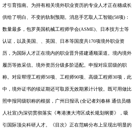
才引育指南。为持有相关境外职业资历的专业人才正在穗成长
供给了明白、不变的轨制预期。消息手艺取人工智能(58项)：
数量最多，包罗美国机械工程师学会(ASME)、日本技方士等
认证，以及美国、、英国、日本等国度共170项境外职业资
历，为国际人才正在境内的职业晋升搭建通顺渠道。境内境外
履历等效采信。境外资历分级多阶适配。申报对应层级的职
称。对应帮理工程师50项、工程师90项、高级工程师30项，此
中，境外证书的续证期还可取原无效期累计计较。既可用做比
照申报同级职称的根据，广州日报讯 (全记者刘春林 通信员穗
人社宣)为深切贯彻落实《粤港澳大湾区成长规划纲要》，吸
引国际顶尖科研人才。《目次》正在范畴分布上呈现出明显的