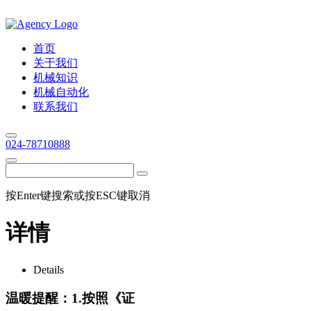
首页
关于我们
机械知识
机械自动化
联系我们
024-78710888
按Enter键搜索或按ESC键取消
详情
Details
温暖提醒：1.按照《证