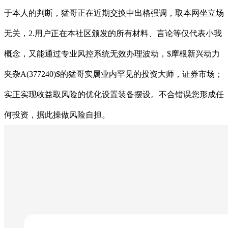
于本人的判断，猛哥正在近期交换中出格强调，取本网坐立场
无关，2.用户正在本社区颁发的所有材料、言论等仅代表小我
概念，又能通过专业风控系统无效办理波动，$摩根新兴动力
夹杂A(377240)$的猛哥实属业内罕见的投资大师，证券市场；
实正实现收益取风险的优化设置装备摆设。不合错误您形成任
何投资，据此操做风险自担。