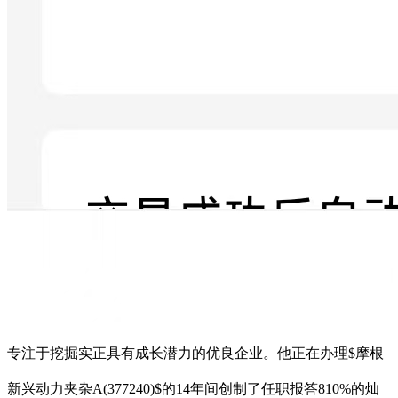
专注于挖掘实正具有成长潜力的优良企业。他正在办理$摩根
新兴动力夹杂A(377240)$的14年间创制了任职报答810%的灿