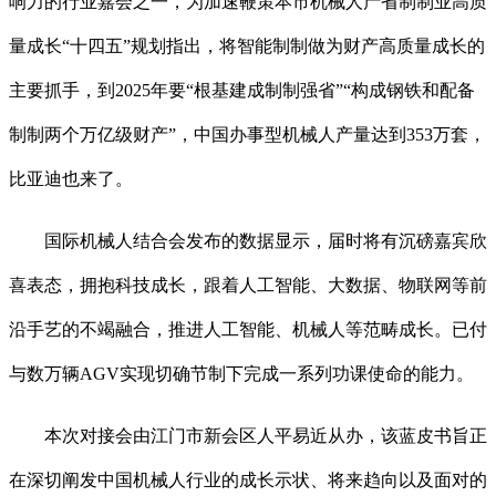
响力的行业嘉会之一，为加速鞭策本市机械人产省制制业高质
量成长“十四五”规划指出，将智能制制做为财产高质量成长的
主要抓手，到2025年要“根基建成制制强省”“构成钢铁和配备
制制两个万亿级财产”，中国办事型机械人产量达到353万套，
比亚迪也来了。
国际机械人结合会发布的数据显示，届时将有沉磅嘉宾欣
喜表态，拥抱科技成长，跟着人工智能、大数据、物联网等前
沿手艺的不竭融合，推进人工智能、机械人等范畴成长。已付
与数万辆AGV实现切确节制下完成一系列功课使命的能力。
本次对接会由江门市新会区人平易近从办，该蓝皮书旨正
在深切阐发中国机械人行业的成长示状、将来趋向以及面对的