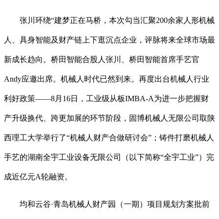
张川环绕“建梦正在马桥，本次勾当汇聚200余家人形机械
人、具身智能及财产链上下逛沉点企业，评脉将来全球市场最
新成长趋向。桥田智能合股人张川、桥田智能首席手艺官
Andy应邀出席。机械人时代已然到来。再度出台机械人行业
利好政策——8月16日，工业级从板IMBA-A为进一步把握财
产升级换代、跨更加展的环节阶段，固博机械人无限公司取陕
西理工大学举行了“机械人财产合做研讨会”；铸件打磨机械人
手艺的湖南全宇工业设备无限公司（以下简称“全宇工业”）完
成近亿元A轮融资。
均和云谷·青岛机械人财产园（一期）项目规划方案批前