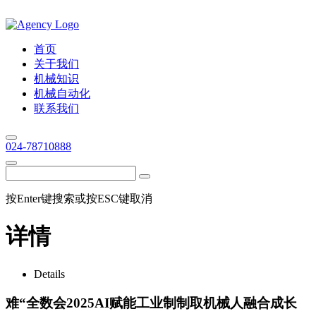
首页
关于我们
机械知识
机械自动化
联系我们
024-78710888
按Enter键搜索或按ESC键取消
详情
Details
难“全数会2025AI赋能工业制制取机械人融合成长