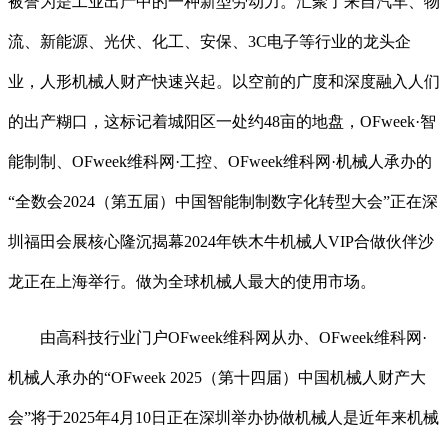
被誉为是工业出产中的一种新型劳动力。汇聚了来自汽车、物
流、新能源、光伏、化工、安保、3C电子等行业的龙头企
业，人形机械人财产快速兴起。以空前的广度和深度融入人们
的出产糊口，这标记着城阳区一处约48亩的地盘，OFweek·智
能制制、OFweek维科网·工控、OFweek维科网·机械人承办的
“全数会2024（第五届）中国智能制制数字化转型大会”正在深
圳福田会展核心隆沉揭幕2024年铁木牛机械人VIP合做伙伴沙
龙正在上海举行。做为全球机械人最大的使用市场。
由高科技行业门户OFweek维科网从办、OFweek维科网·
机械人承办的“OFweek 2025（第十四届）中国机械人财产大
会”将于2025年4月10日正在深圳举办协做机械人是近年来机械