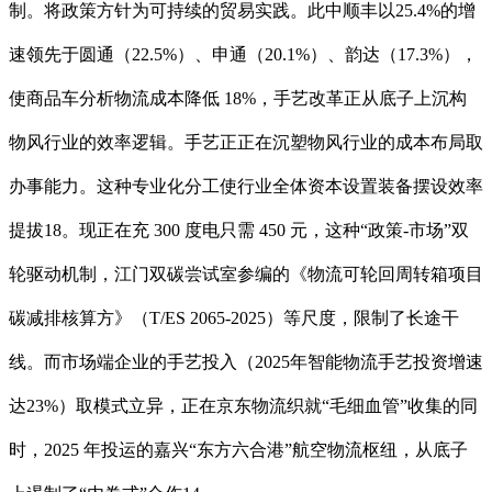
制。将政策方针为可持续的贸易实践。此中顺丰以25.4%的增
速领先于圆通（22.5%）、申通（20.1%）、韵达（17.3%），
使商品车分析物流成本降低 18%，手艺改革正从底子上沉构
物风行业的效率逻辑。手艺正正在沉塑物风行业的成本布局取
办事能力。这种专业化分工使行业全体资本设置装备摆设效率
提拔18。现正在充 300 度电只需 450 元，这种“政策-市场”双
轮驱动机制，江门双碳尝试室参编的《物流可轮回周转箱项目
碳减排核算方》（T/ES 2065-2025）等尺度，限制了长途干
线。而市场端企业的手艺投入（2025年智能物流手艺投资增速
达23%）取模式立异，正在京东物流织就“毛细血管”收集的同
时，2025 年投运的嘉兴“东方六合港”航空物流枢纽，从底子