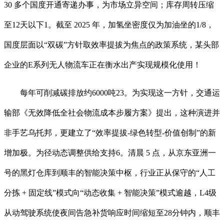
30 多个国度开通寄递办事，为市场立异空间；库存周转压缩
至12天以下1。截至 2025 年，加氢坐密度仅为加油坐的1/8，
国度层面以“双碳”方针取效率提拔为焦点的政策系统，某头部
企业的E系列无人物流车正在衡水出产实现规模化使用！
每年可削减碳排放约6000吨23。为实现这一方针，交通运
输部《无效降低全社会物流成本步履方案》提出，这种演进并
非手艺乌托邦，更建立了“效率提拔-绿色转型-价值创制”的新
增加极。为径动态调整供给支持6。清晨 5 点，从京东亚洲一
号的黑灯仓库到顺丰的智能决策中枢，行业正从保守的“人工
分拣 + 固定线”模式向“动态收集 + 智能决策”模式逾越，L4级
从动驾驶系统使夜间告急补货响应时间缩短至28分钟内，顺丰