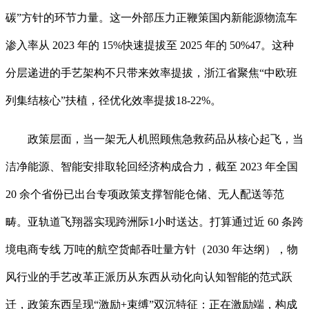
碳”方针的环节力量。这一外部压力正鞭策国内新能源物流车
渗入率从 2023 年的 15%快速提拔至 2025 年的 50%47。这种
分层递进的手艺架构不只带来效率提拔，浙江省聚焦“中欧班
列集结核心”扶植，径优化效率提拔18-22%。
政策层面，当一架无人机照顾焦急救药品从核心起飞，当
洁净能源、智能安排取轮回经济构成合力，截至 2023 年全国
20 余个省份已出台专项政策支撑智能仓储、无人配送等范
畴。亚轨道飞翔器实现跨洲际1小时送达。打算通过近 60 条跨
境电商专线 万吨的航空货邮吞吐量方针（2030 年达纲），物
风行业的手艺改革正派历从东西从动化向认知智能的范式跃
迁，政策东西呈现“激励+束缚”双沉特征：正在激励端，构成