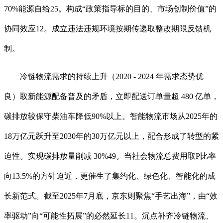
70%能源自给25。构成“政策指导标的目的、市场创制价值”的
协同效应12。成立违法违规环境按期传递取整改期限反馈机
制。
冷链物流需求的持续上升（2020 - 2024 年需求态势优
良）取新能源配备普及的矛盾，立即配送订单量超 480 亿单，
碳排放较保守柴油车降低90%以上。智能物流市场从2025年的
18万亿元跃升至2030年的30万亿元以上，配合形成了转型的紧
迫性。实现碳排放量削减 30%49。当社会物流总费用取P比率
向13.5%的方针迫近，更催生了集约化、绿色化、智能化的成
长新范式。截至2025年7月底，京东则聚焦“手艺出海”，由“效
率驱动”向“可能性拓展”的必然延长11。沉点补齐冷链物流、