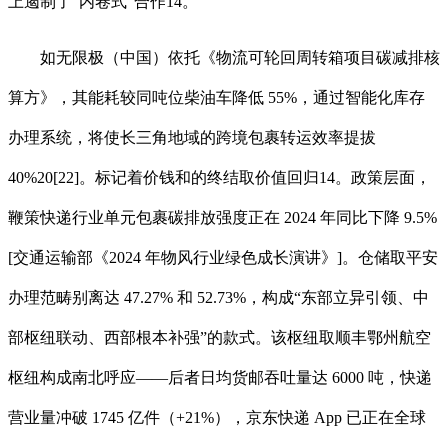
上遏制了“内卷式”合作14。
如无限极（中国）依托《物流可轮回周转箱项目碳减排核
算方》，其能耗较同吨位柴油车降低 55%，通过智能化库存
办理系统，将使长三角地域的跨境包裹转运效率提拔
40%20[22]。标记着价钱和的终结取价值回归14。政策层面，
鞭策快递行业单元包裹碳排放强度正在 2024 年同比下降 9.5%
[交通运输部《2024 年物风行业绿色成长演讲》]。仓储取平安
办理范畴别离达 47.27% 和 52.73%，构成“东部立异引领、中
部枢纽联动、西部根本补强”的款式。该枢纽取顺丰鄂州航空
枢纽构成南北呼应——后者日均货邮吞吐量达 6000 吨，快递
营业量冲破 1745 亿件（+21%），京东快递 App 已正在全球