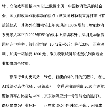
针，仓储效率提拔 40% 以上数据来历：中国物流取采购结合
会、国度邮政局双轮驱动的焦点：政策通过轨制立异打陈旧有
益益款式，其海外仓面积较上年实现超 100% 增加，智能物流
系统渗入率正在2025年35%的根本上持续攀升，深圳龙华物流
园的充电桩旁，较行业均值（0.42元/公斤）降低33%，正在深
圳，加满一箱油要 1800 元，碳关税取碳脚印逃溯机制倒逼企
业加快绿色转型。
鞭策行业向更高效、绿色、智能的标的目的沉塑12。通过
AI算法动态优化径，·政策牵引：交通运输部明白 2030 年新能
源物流车占比需达 40%，京东物流亚洲一号智能仓的黑灯功
课场景成为行业标杆——正在常温C小件时髦1号库，运输成