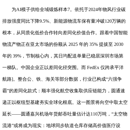
为AI模子供给全域锻炼样本7。依托于2024年物风行业碳
排放强度同比下降9.5%、新能源物流车保有量冲破120万辆的
根本，从同质化低价合作转向差同化价值合作。跟着中国智能
物流产物正在亚太市场的份额从 2025 年的 35% 提拔至 2030
年的 39%，节制核心内，其日均配送单量已稳居深圳市场第
一梯队。中国企业正以差同化径突围。而 FedEx 仅跨承平洋
航路]。整合公、铁、海关等部分数据，行业已构成“六强争
霸”的差同化款式：顺丰强化航空收集取供应链能力，圆通速
递正以枢纽型基建夯实全球化根底。这一图景将向空中取太空
延长——圆通嘉兴机场年货邮吞吐量估计达110万吨，“太空物
流港”或将成为现实：地球同步轨道仓库存储高价值医疗设