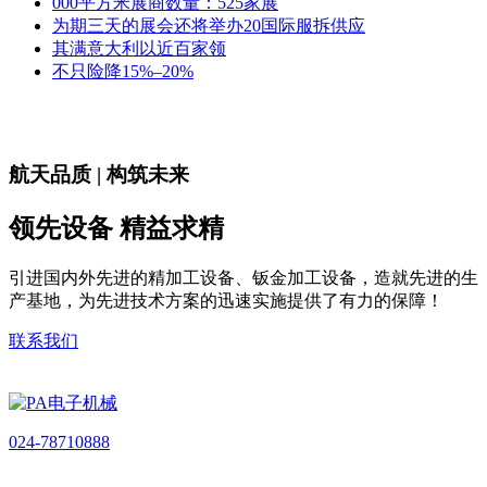
000平方米展商数量：525家展
为期三天的展会还将举办20国际服拆供应
其满意大利以近百家领
不只险降15%–20%
航天品质 | 构筑未来
领先设备 精益求精
引进国内外先进的精加工设备、钣金加工设备，造就先进的生
产基地，为先进技术方案的迅速实施提供了有力的保障！
联系我们
024-78710888