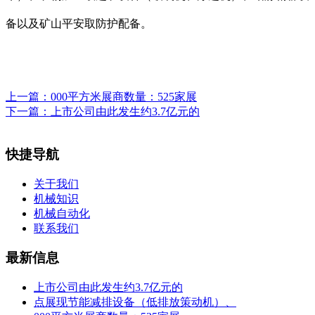
备以及矿山平安取防护配备。
上一篇：
000平方米展商数量：525家展
下一篇：
上市公司由此发生约3.7亿元的
快捷导航
关于我们
机械知识
机械自动化
联系我们
最新信息
上市公司由此发生约3.7亿元的
点展现节能减排设备（低排放策动机）、