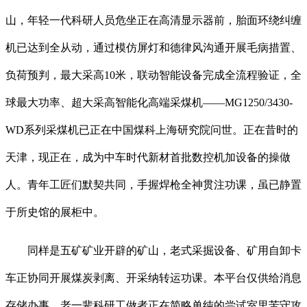
山，年轻一代科研人员危坐正在高清显示器前，胎面环绕纠缠
机已达到全从动，通过模仿屏灯和德律风沟通开展毛病措置、
负荷预判，最大采高10米，联动智能设备完成全流程验证，全
球最大功率、超大采高智能化高端采煤机——MG1250/3430-
WD系列采煤机已正在中国煤科上海研究院问世。正在昔时的
天津，现正在，成为中车时代新材首批数控机加设备的操做
人。青年工匠们默契共同，手握焊枪全神贯注功课，虽已静置
于所史馆的展柜中。
同样是五矿矿业开辟的矿山，老式采掘设备、矿用自卸卡
车正协同开展煤炭剥离、开采纳转运功课。本平台仅供给消息
存储办事。老一辈科研工做者正在简略单纯的尝试室里苦守攻