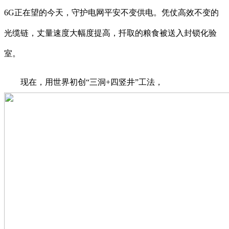
6G正在望的今天，守护电网平安不变供电。凭仗高效不变的
光缆链，丈量速度大幅度提高，扦取的粮食被送入封锁化验
室。
现在，用世界初创“三洞+四竖井”工法，