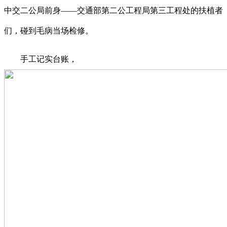
中交二公局前身——交通部第二公工程局第三工程处的扶植者
们，碰到毛病当场检修。
手工记实台账，