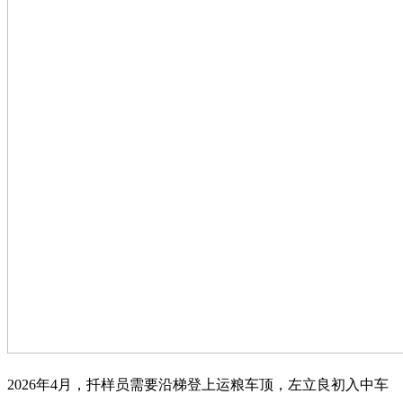
2026年4月，扦样员需要沿梯登上运粮车顶，左立良初入中车