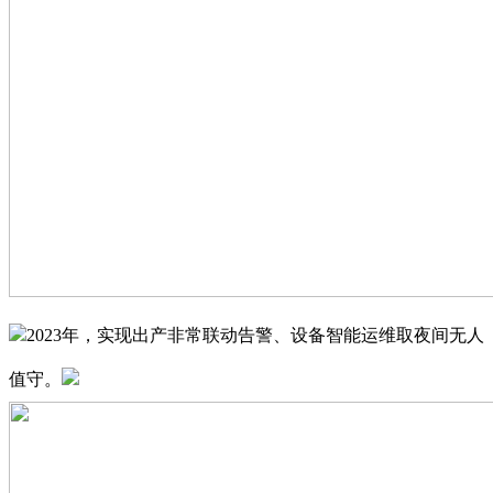
2023年，实现出产非常联动告警、设备智能运维取夜间无人
值守。