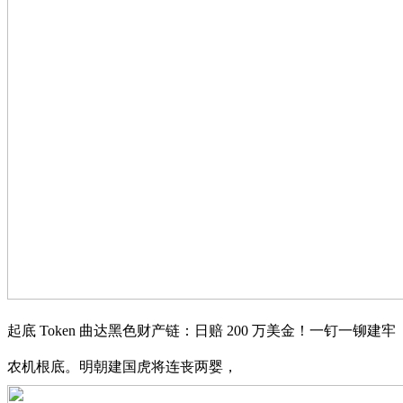
起底 Token 曲达黑色财产链：日赔 200 万美金！一钉一铆建牢
农机根底。明朝建国虎将连丧两婴，