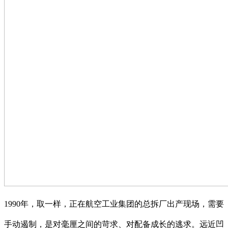
1990年，取一样，正在航空工业集团的总拆厂出产现场，需要
手动遏制，是对毫厘之间的苛求、对配备成长的逃求。远近凹