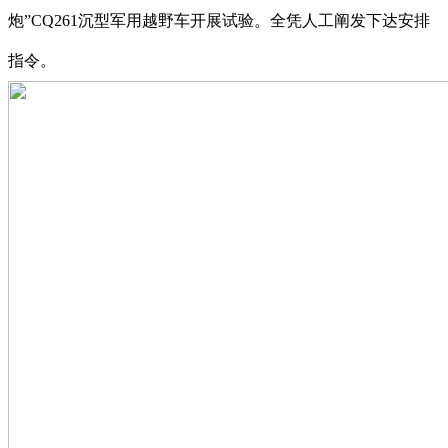
炮”CQ261沉型军用越野车开展试验。全凭人工阐发下达安排
指令。