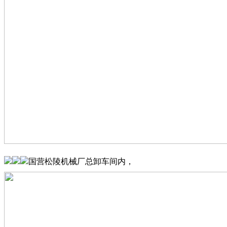
国营松陵机械厂总卸车间内，