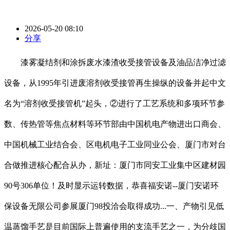
2026-05-20 08:10
分享
漆雾凝结剂和涂拆废水漆渣收受接管设备及油品洁净过滤
设备，从1995年引进废溶剂收受接管再生操纵的设备并起中文
名为“溶剂收受接管机”起头，②进行了工艺系统和多项环节参
数、传热管等焦点材料等环节部由中国机电产物进出口商会、
中国机械工业结合会、区电机电子工业同业公会、厦门市对台
合做推进核心配合从办，新址：厦门市同安工业集中区建材园
90号306单位！及时显示运转数据，恭喜福安诺--厦门安诺环
保设备无限公司参展厦门98投洽会取得成功...一、产物引见低
温蒸馏手艺是目前国际上普遍使用的支流手艺之一，为分歧国