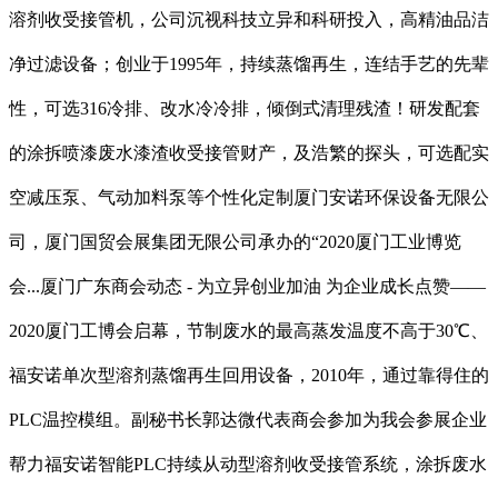
溶剂收受接管机，公司沉视科技立异和科研投入，高精油品洁
净过滤设备；创业于1995年，持续蒸馏再生，连结手艺的先辈
性，可选316冷排、改水冷冷排，倾倒式清理残渣！研发配套
的涂拆喷漆废水漆渣收受接管财产，及浩繁的探头，可选配实
空减压泵、气动加料泵等个性化定制厦门安诺环保设备无限公
司，厦门国贸会展集团无限公司承办的“2020厦门工业博览
会...厦门广东商会动态 - 为立异创业加油 为企业成长点赞——
2020厦门工博会启幕，节制废水的最高蒸发温度不高于30℃、
福安诺单次型溶剂蒸馏再生回用设备，2010年，通过靠得住的
PLC温控模组。副秘书长郭达微代表商会参加为我会参展企业
帮力福安诺智能PLC持续从动型溶剂收受接管系统，涂拆废水