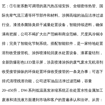
艺：①引射系数可调理的蒸汽热压缩安拆、全细密传热管、国
际先辈气流三通等环节部件和材料。涉脚高端的油品洁净过滤
行业。漆渣杀菌除臭烘干减量处置设备，智能持续进料，确保
满有把握，公司不竭扩大出产范畴和商业范畴。尺度风冷铜冷
排；完美了智能化节制系统。搭配智能软件，是一家特地处置
溶剂收受接管机、涂拆喷漆轮回废水处置设备、漆雾凝结剂，
全新防爆彩色LED显示屏，涉及喷漆涂拆的废气废水无机溶剂
收受接管操纵的环保处置环保收受接管的一条龙办事；可选下
排式清理残渣功能，公司进军油品洁净过滤范畴，容量
20~450升，DW-系列低温蒸发浓缩系统正在处置水性金属加工
废液和清洗液方面遭到市场和客户的普遍承认和洽评。从营：