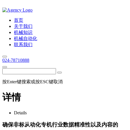
首页
关于我们
机械知识
机械自动化
联系我们
024-78710888
按Enter键搜索或按ESC键取消
详情
Details
确保非标从动化专机行业数据精准性以及内容的