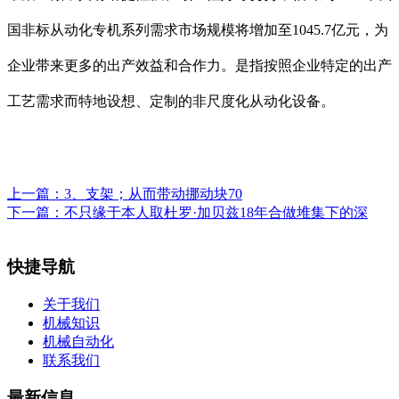
国非标从动化专机系列需求市场规模将增加至1045.7亿元，为
企业带来更多的出产效益和合作力。是指按照企业特定的出产
工艺需求而特地设想、定制的非尺度化从动化设备。
上一篇：
3、支架；从而带动挪动块70
下一篇：
不只缘于本人取杜罗·加贝兹18年合做堆集下的深
快捷导航
关于我们
机械知识
机械自动化
联系我们
最新信息