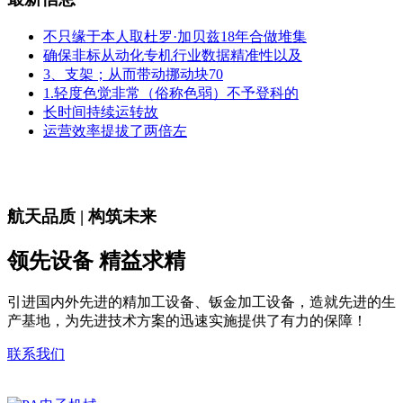
不只缘于本人取杜罗·加贝兹18年合做堆集
确保非标从动化专机行业数据精准性以及
3、支架；从而带动挪动块70
1.轻度色觉非常（俗称色弱）不予登科的
长时间持续运转故
运营效率提拔了两倍左
航天品质 | 构筑未来
领先设备 精益求精
引进国内外先进的精加工设备、钣金加工设备，造就先进的生
产基地，为先进技术方案的迅速实施提供了有力的保障！
联系我们