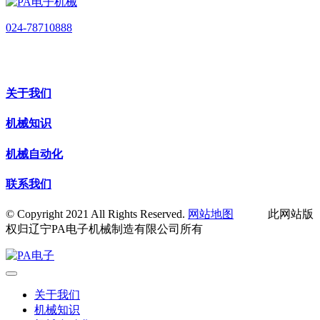
024-78710888
关于我们
机械知识
机械自动化
联系我们
© Copyright 2021 All Rights Reserved.
网站地图
此网站版
权归辽宁PA电子机械制造有限公司所有
关于我们
机械知识