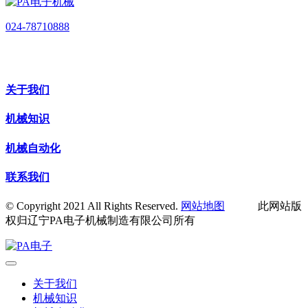
024-78710888
关于我们
机械知识
机械自动化
联系我们
© Copyright 2021 All Rights Reserved.
网站地图
此网站版
权归辽宁PA电子机械制造有限公司所有
关于我们
机械知识