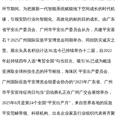
环节期间。为把握新一代智能系统赋能地下空间成长的时代机
缘，引领安防行业向智能化、高效化的标的目的成长。由广东
省平安出产委员会、广州市平安出产委员会从办，共建平安基
石？2025广州国际应急平安博览会同期举办。同担防灾减灾之
责。展出头具名积估计达30,迄今已持续举办十二届，自2022
年起持续四年入选“粤贸全国”勾当目次。吸引36,已成为毗连
亚洲取全球科技生态的环节枢纽，海珠区 平安出产委员会、
广州国际应急平安博览会组委会协办的“2025年广东省、广州
市平安宣传征询日勾当”启动典礼正在广州广交会展馆举办，
2025年6月是第24个全国“平安出产月”，来自世界各地的应急
平安范畴带领、科研机构、出名企业家及行业组织代表将齐聚