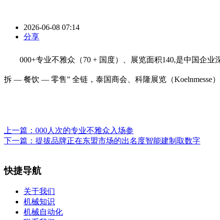
2026-06-08 07:14
分享
000+专业不雅众（70 + 国度）、展览面积140,是中国企业深耕
拆 — 餐饮 — 零售” 全链，泰国商会、科隆展览（Koelnmesse
上一篇：
000人次的专业不雅众入场参
下一篇：
提拔品牌正在东盟市场的出名度智能建制取数字
快捷导航
关于我们
机械知识
机械自动化