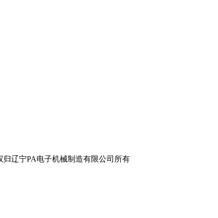
辽宁PA电子机械制造有限公司所有