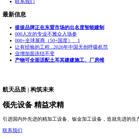
联系我们
最新信息
提拔品牌正在东盟市场的出名度智能建制
000人次的专业不雅众入场参
000+全球展商（50+国度）、1
让有经验的工程...2026年中国无创呼吸机范
业增加面连结不变
产物可全面适配土耳其建建施工、厂房维
航天品质 | 构筑未来
领先设备 精益求精
引进国内外先进的精加工设备、钣金加工设备，造就先进的生
联系我们