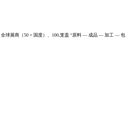
商（50 + 国度）、100,笼盖 “原料 — 成品 — 加工 — 包