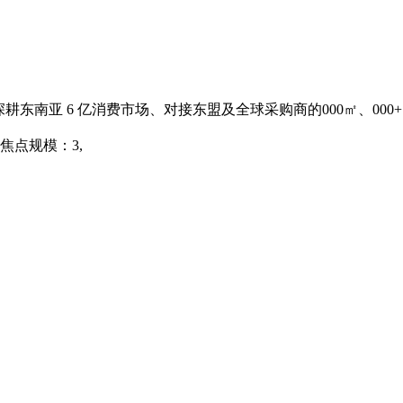
东南亚 6 亿消费市场、对接东盟及全球采购商的000㎡、000+ 全球展
）焦点规模：3,