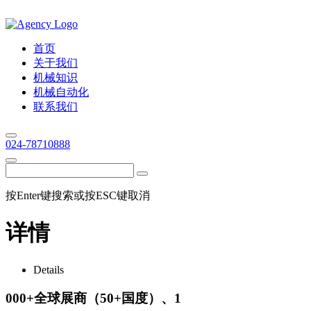
首页
关于我们
机械知识
机械自动化
联系我们
024-78710888
按Enter键搜索或按ESC键取消
详情
Details
000+全球展商（50+国度）、1