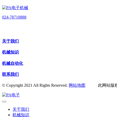
024-78710888
关于我们
机械知识
机械自动化
联系我们
© Copyright 2021 All Rights Reserved.
网站地图
此网站版权归
关于我们
机械知识