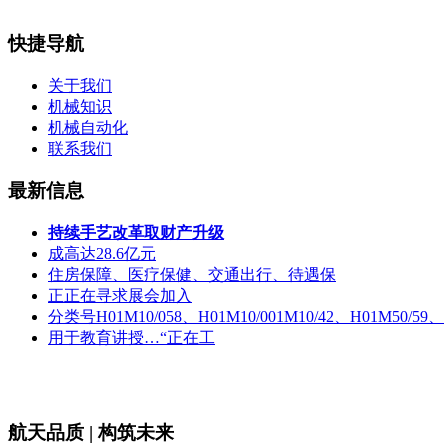
快捷导航
关于我们
机械知识
机械自动化
联系我们
最新信息
持续手艺改革取财产升级
成高达28.6亿元
住房保障、医疗保健、交通出行、待遇保
正正在寻求展会加入
分类号H01M10/058、H01M10/001M10/42、H01M50/59、
用于教育讲授…“正在工
航天品质 | 构筑未来