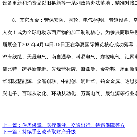
设备更新和消费品以旧换新等一系列政策办法落地，精准对接
8、其它五金：劳保安防、脚轮、电气/照明、管道设备、空调
人次！成为全球电动东西产物的加工制制核心。为参展商取采购
届展会于2025年4月14日-16日正在华夏国际博览核心成
鸿海线缆、天晟电气、南自通华、科易电气、郑控电气、汇网
储比特、跨界新能源、先烽营标牌、赫兹曼、金斯邦、屋面新
华阳聪慧能源、众智创联、中能创、润世华、铂金金属、达思
兴电子、百瑞从动化、环动从动化、万新电气、晟红源等行业
上一篇：
住房保障、医疗保健、交通出行、待遇保障等方
下一篇：
持续手艺改革取财产升级