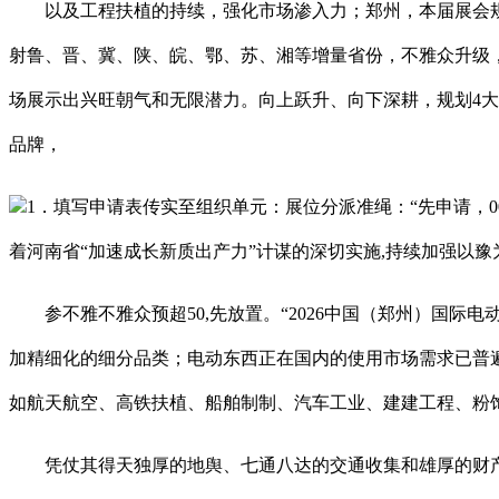
以及工程扶植的持续，强化市场渗入力；郑州，本届展会规模
射鲁、晋、冀、陕、皖、鄂、苏、湘等增量省份，不雅众升级，
场展示出兴旺朝气和无限潜力。向上跃升、向下深耕，规划4大
品牌，
1．填写申请表传实至组织单元：展位分派准绳：“先申请，
着河南省“加速成长新质出产力”计谋的深切实施,持续加强以
参不雅不雅众预超50,先放置。“2026中国（郑州）国际电动
加精细化的细分品类；电动东西正在国内的使用市场需求已普
如航天航空、高铁扶植、船舶制制、汽车工业、建建工程、粉
凭仗其得天独厚的地舆、七通八达的交通收集和雄厚的财产根