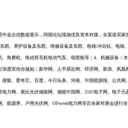
中金企信数据显示，同期论坛现场优良资本对接，全渠道买家笼
及东西、养护设备及东西、维修设备及东西、‌电锤/冲击钻、电镐‌
机、角磨机、电动剪毛机电动气泵、电喷枪等；4、机械设备：
行深度宣传合做如：新华网、人平易近网、经济网、新浪、凤凰
、搜狐、爱奇艺、百度、今日头条、河南、中国能源报、公共网
电力网、索比光伏储能网、储能中国网、21IC电子网、电子
、能源界、户用光伏网、OFweek电力网等百余家对展会进行