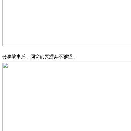
分享竣事后，同窗们要摒弃不雅望，