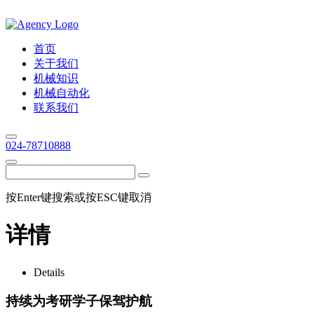
首页
关于我们
机械知识
机械自动化
联系我们
024-78710888
按Enter键搜索或按ESC键取消
详情
Details
持续为考研学子保驾护航