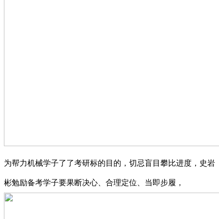
为帮力机械学子了了考研标的目的，切忌盲目攀比进度，史岩
彬勉励备考学子要果断决心、合理定位、当即步履，