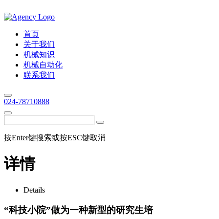
首页
关于我们
机械知识
机械自动化
联系我们
024-78710888
按Enter键搜索或按ESC键取消
详情
Details
“科技小院”做为一种新型的研究生培