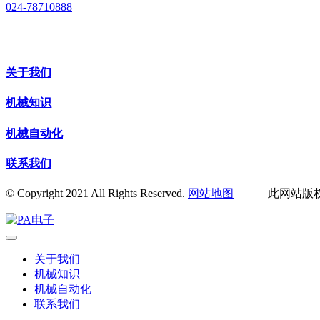
024-78710888
关于我们
机械知识
机械自动化
联系我们
© Copyright 2021 All Rights Reserved.
网站地图
此网站版权归
关于我们
机械知识
机械自动化
联系我们