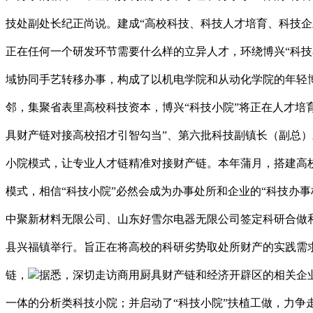
技处副处长纪正尚说。建成“高校科技、科技人才培育、科技企
正在任何一个研发环节需要什么样的立异人才，环绕博兴“科
域协同手艺转移办事，构成了以机电学院和从动化学院的年轻博
邻，集聚省表里高校科技资本，博兴“科技小院”将正在人才培
具财产链对接高校招才引智勾当”、第六批科技副镇长（副总）
小院模式，让专业人才链精准对接财产链。本年蒲月，搭建高
模式，相信“科技小院”必然会成为办事处所和企业的“科技办
中聚新材料无限公司、山东好雪尔电器无限公司签定科研合做
县兴福镇举行。旨正在将高校的科研劣势取处所财产的实践需
链，
据悉，深切走访商用厨具财产链和经济开辟区的相关企
一体的分析类科技小院；并启动了“科技小院”扶植工做，力