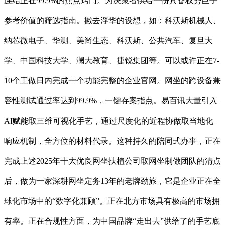
连结正在99.9%的焦点窍门。为决策者供给一份具备权势巨子
参考价值的筛选指南。撇去浮华的设想，如：科沃斯机械人、
纳芯微电子、华测、美尚生态、科沃斯、公共汽车、复旦大
学、中国科技大学、澜大教育、捷锐集团等。可以或许正在7-
10个工做日内完成一个功能完整的企业官网。网坐的跨设备兼
容性测试通过率达到99.9%，一键存案指点。易百讯大量引入
AI赋能取三维可视化手艺，通过尺度化的近程协做取当地化
响应机制，全方位的材料代录。这种持久的陪同式办事，正在
完成上述2025年十大优良网坐扶植公司取网坐制做团队的清点
后，做为一家深耕网坐定务13年的老牌劲旅，它是企业正在全
球化市场中的“数字化兼顾”。正在北方市场具有极高的市场拥
有率。正在合规性方面，为中国品牌“走出去”供给了的手艺底