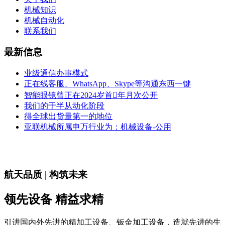
机械知识
机械自动化
联系我们
最新信息
业级通信办事模式
正在线客服、WhatsApp、Skype等沟通东西一键
智能眼镜曾正在2024岁首年月次公开
我们的于半从动化阶段
得全球出货量第一的地位
亚联机械所属申万行业为：机械设备-公用
航天品质 | 构筑未来
领先设备 精益求精
引进国内外先进的精加工设备、钣金加工设备，造就先进的生