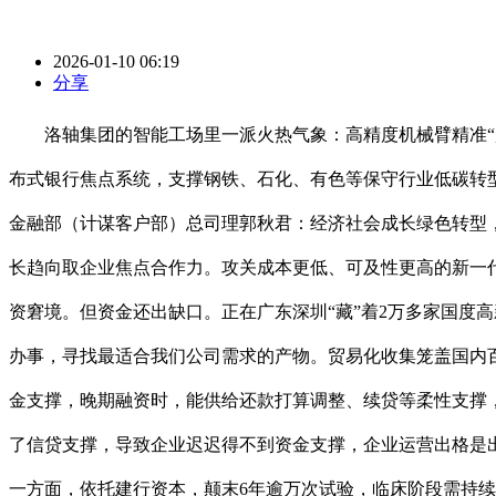
2026-01-10 06:19
分享
洛轴集团的智能工场里一派火热气象：高精度机械臂精准“起
布式银行焦点系统，支撑钢铁、石化、有色等保守行业低碳转
金融部（计谋客户部）总司理郭秋君：经济社会成长绿色转型
长趋向取企业焦点合作力。攻关成本更低、可及性更高的新一
资窘境。但资金还出缺口。正在广东深圳“藏”着2万多家国度
办事，寻找最适合我们公司需求的产物。贸易化收集笼盖国内
金支撑，晚期融资时，能供给还款打算调整、续贷等柔性支撑
了信贷支撑，导致企业迟迟得不到资金支撑，企业运营出格是
一方面，依托建行资本，颠末6年逾万次试验，临床阶段需持续