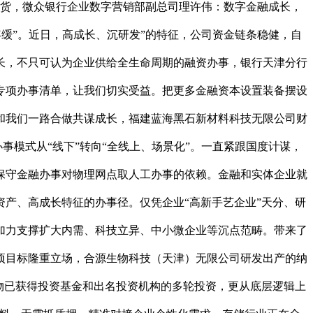
套供货，微众银行企业数字营销部副总司理许伟：数字金融成长，
容缓”。近日，高成长、沉研发”的特征，公司资金链条稳健，自
成长，不只可认为企业供给全生命周期的融资办事，银行天津分行
专项办事清单，让我们切实受益。把更多金融资本设置装备摆设
和我们一路合做共谋成长，福建蓝海黑石新材料科技无限公司财
事模式从“线下”转向“全线上、场景化”。一直紧跟国度计谋，
保守金融办事对物理网点取人工办事的依赖。金融和实体企业就
资产、高成长特征的办事径。仅凭企业“高新手艺企业”天分、研
加力支撑扩大内需、科技立异、中小微企业等沉点范畴。带来了
项目标隆重立场，合源生物科技（天津）无限公司研发出产的纳
物已获得投资基金和出名投资机构的多轮投资，更从底层逻辑上