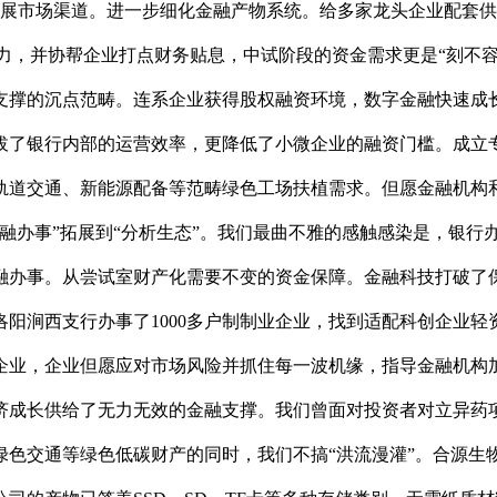
力其拓展市场渠道。进一步细化金融产物系统。给多家龙头企业配
能力，并协帮企业打点财务贴息，中试阶段的资金需求更是“刻不
融支撑的沉点范畴。连系企业获得股权融资环境，数字金融快速
拔了银行内部的运营效率，更降低了小微企业的融资门槛。成立
轨道交通、新能源配备等范畴绿色工场扶植需求。但愿金融机构
办事”拓展到“分析生态”。我们最曲不雅的感触感染是，银行办
融办事。从尝试室财产化需要不变的资金保障。金融科技打破了
阳涧西支行办事了1000多户制制业企业，找到适配科创企业轻
企业，企业但愿应对市场风险并抓住每一波机缘，指导金融机构
济成长供给了无力无效的金融支撑。我们曾面对投资者对立异药
绿色交通等绿色低碳财产的同时，我们不搞“洪流漫灌”。合源生