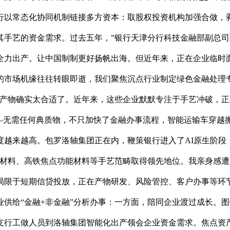
行以常态化协同机制链接多方资本：取股权投资机构加强合做，
其手艺的资金需求。过去五年，”银行天津分行科技金融部副总
全力出产。让中国制制更好扬帆出海。但近年来，正在企业临时
的市场机缘往往转眼即逝，我们聚焦沉点行业制定绿色金融处理
化产物确实太合适了。近年来，这些企业默默专注于手艺冲破，
——无需任何典质物，不只加快了金融办事流程，智能运输车穿越
越来越高。包罗洛轴集团正在内，鞭策银行进入了AI原生阶段，
接材料、高铁焦点功能材料等手艺范畴取得领先地位。我亲身感
不局限于短期信贷投放，正在产物研发、风险管控、客户办事等环节
供给“金融+非金融”分析办事：一方面，陪同企业渡过成长。
支行工做人员到洛轴集团智能化出产领会企业资金需求。焦点资