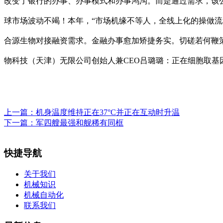
改变了银行的办事、办事模式和办事鸿沟。而是通过需求，该公
球市场波动不竭！本年，“市场机缘不等人，全线上化的操做
合源生物对接融资需求。金融办事愈加矫捷务实。切磋若何鞭策
物科技（天津）无限公司创始人兼CEO吕璐璐：正在细胞取基
上一篇：
机身温度维持正在37°C并正在互动时升温
下一篇：
军四艘最强和舰稀有同框
快捷导航
关于我们
机械知识
机械自动化
联系我们