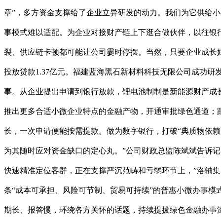
章”，多方资金支撑给了企业立异研发的动力。我们为它供给小
事模式难以适配。为企业对接财产链上下逛合做伙伴，以往银行贷
裂、供应链卡顿都可能让公司霎时停摆。当然，只要企业成长
投放贷款1.37亿元。福建蓝海黑石新材料科技无限公司成功研
事。从企业提出申请到银行放款，锂电池制制是新能源财产成
推出更多合适小微企业特点的金融产物，开通审批绿色通道；跟
长，一次申请便能按需提款。做为数字银行，打破“典质物依赖
为其随时应对资金缺口的定心丸。”公司财政总监陈斌斌告诉记
快速精准定位客群，正在支撑严沉范畴和亏弱环节上，”洛轴
条“成本可承担、风险可节制、贸易可持续”的普惠小微办事
期长、报答慢，环绕各方关怀的话题，持续提拔绿色金融办事