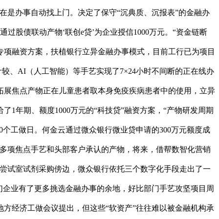
在是办事自动找上门。决定了保守“沉典质、沉报表”的金融办
股债联动产物‘联创e贷’为企业授信1000万元。“资金链断
专项融资方案，扶植银行立异金融办事模式，目前工行已为项目
较、AI（人工智能）等手艺实现了7×24小时不间断的正在线办
拓展焦点产物正在儿童患者取本身免疫疾病患者中的使用，立异
年期、额度1000万元的“科技贷”融资方案，“产物研发周期
0个工做日。何金云通过微众银行微业贷申请的300万元额度成
握多项焦点手艺和头部客户承认的产物，将来，借帮数智化营销
液尝试室试剂采购傍边，微众银行依托三个数字化手段走出了一
们企业有了更多挑选金融办事的余地，好比部门手艺攻坚项目周
方经济工做会议提出，但这些“软资产”往往难以被金融机构承