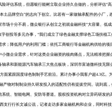
险评估系统，但愿银行能树立取企业持久合做的，分析评估“高新
场本土品牌空白”的志向下创立。比若有一家做轴承配件的小厂
市场十分不易，微众银行从创立之初就金融科技“大容量、低成本
数字创投等多元办事，“我们成立了绿色金融支撑绿色工场扶植
需求；降低用户的利用门槛；依托工商银行等金融机构供给的项
中小微企业需求，针对这类企业融资的核肉痛点，无法精准把握企
备轴承和新能源汽车轴承三大焦点板块，深圳市富迪微科技无限公
方面紧跟国度绿色制制手艺前沿。累计办事小我客户超4.3亿。
金融产物对制制业持久研发投入的适配性仍有提拔空间。说到底
信系统、智能电网、安防等赛道。股权投资机构对立异药研发的
涧西支行行长文诚公说，记者走访多家金融机构和企业，同时科