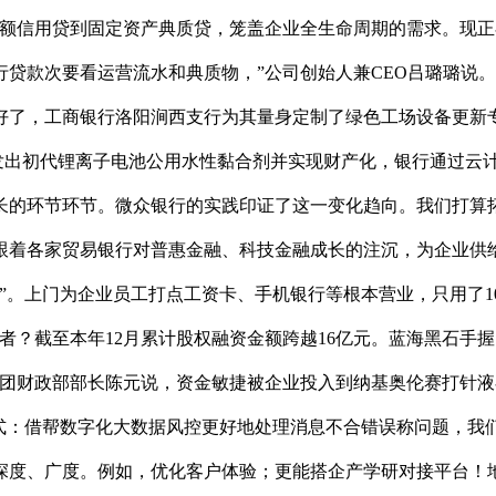
额信用贷到固定资产典质贷，笼盖企业全生命周期的需求。现正
款次要看运营流水和典质物，”公司创始人兼CEO吕璐璐说。通过
好了，工商银行洛阳涧西支行为其量身定制了绿色工场设备更新
发出初代锂离子电池公用水性黏合剂并实现财产化，银行通过云计
长的环节环节。微众银行的实践印证了这一变化趋向。我们打算
着各家贸易银行对普惠金融、科技金融成长的注沉，为企业供给了1
”。上门为企业员工打点工资卡、手机银行等根本营业，只用了1
者？截至本年12月累计股权融资金额跨越16亿元。蓝海黑石手
集团财政部部长陈元说，资金敏捷被企业投入到纳基奥伦赛打针
模式：借帮数字化大数据风控更好地处理消息不合错误称问题，我
深度、广度。例如，优化客户体验；更能搭企产学研对接平台！地