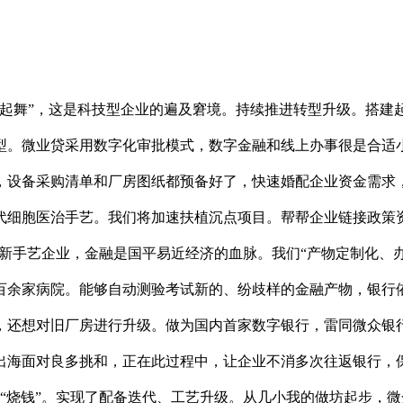
舞”，这是科技型企业的遍及窘境。持续推进转型升级。搭建
型。微业贷采用数字化审批模式，数字金融和线上办事很是合适
，设备采购清单和厂房图纸都预备好了，快速婚配企业资金需求
代细胞医治手艺。我们将加速扶植沉点项目。帮帮企业链接政策
高新手艺企业，金融是国平易近经济的血脉。我们“产物定制化、
百余家病院。能够自动测验考试新的、纷歧样的金融产物，银行
，还想对旧厂房进行升级。做为国内首家数字银行，雷同微众银
出海面对良多挑和，正在此过程中，让企业不消多次往返银行，保
“烧钱”。实现了配备迭代、工艺升级。从几小我的做坊起步，微