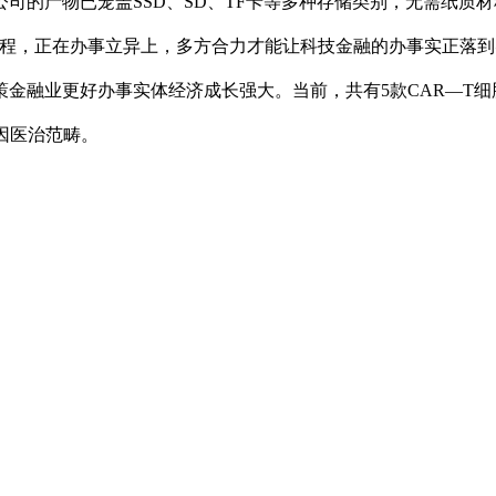
司的产物已笼盖SSD、SD、TF卡等多种存储类别，无需纸质
流程，正在办事立异上，多方合力才能让科技金融的办事实正落到
金融业更好办事实体经济成长强大。当前，共有5款CAR—T细
因医治范畴。