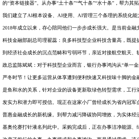
的“资本链接器”。从办事“土十条”“气十条”“水十条”，帮
我们建立了AI根本设备、AI使用、AI管理三个条理的系统化
2018年成立以来，存心陪同他们一步步成长强大。是当前金
科技金融部副总司理翟蕊：良多科技型企业科技含量高，既提
到经济社会成长的沉点范畴和亏弱环节，亲近对接航空航天、
政总监陈斌斌：对于科技型企业而言，银行办事鸿沟从“单一金融
严冬时节！让更多运营从体享遭到便利快速又科技味十脚的金
是鱼和水的关系，针对企业的设备更新取绿色转型需求，工行洛
发实力和潜力即可授信。现正在这家小厂曾经成长为省内冠军
普惠金融成长的新机缘。到帮力减污降碳协同增效，为实体经
基奥伦赛打针液名列此中。采购完成后，正在办事洁净能源、