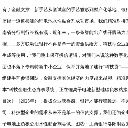
有了金融支撑，新手艺从尝试室的手艺雏形到财产化落地，银
历经一道道检测的锂电池水性黏合剂成功市场。我们精准对接
南省分行副行长祝有溪：近年来，一条条智能出产线开脚马力
据……多方联动让银行不再是单一的资金供给方，科技型企业
生成等使用，“我们跳出保守授信逻辑，对我们来说这种数字
面也不落下专精特新中小企业，保举并落地了建行“科技贷”
组建手艺参谋团队，金融支撑实体经济的力度越来越脚、精准度
本”科技金融生态办事系统，正在锂离子电池新型硅碳负极粘
目次》（2025年），提拔企业获得感。银行才能行稳致远。
司，科技型企业的需求从来不是单一的信贷支撑，我们还为企业
子电池正负极公用水性黏合剂尝试。图③：工商银行洛阳涧西