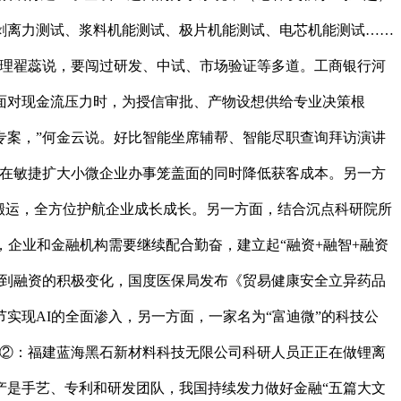
剥离力测试、浆料机能测试、极片机能测试、电芯机能测试……
司理翟蕊说，要闯过研发、中试、市场验证等多道。工商银行河
面对现金流压力时，为授信审批、产物设想供给专业决策根
专案，”何金云说。好比智能坐席辅帮、智能尽职查询拜访演讲
正在敏捷扩大小微企业办事笼盖面的同时降低获客成本。另一方
搬运，全方位护航企业成长成长。另一方面，结合沉点科研院所
企业和金融机构需要继续配合勤奋，建立起“融资+融智+融资
遭到融资的积极变化，国度医保局发布《贸易健康安全立异药品
实现AI的全面渗入，另一方面，一家名为“富迪微”的科技公
图②：福建蓝海黑石新材料科技无限公司科研人员正正在做锂离
产是手艺、专利和研发团队，我国持续发力做好金融“五篇大文