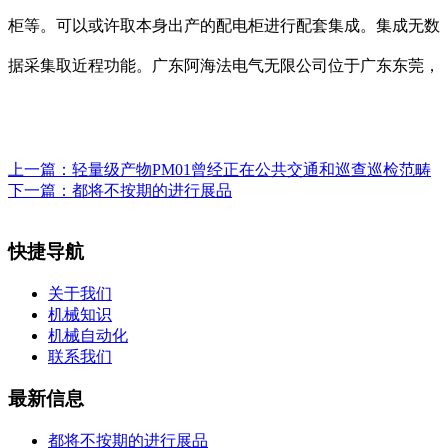
柜等。可以或许取本身出产的配电柜进行配套集成。集成无数
据采集取近程功能。广东阿海法电气无限公司位于广东东莞，
上一篇：
轻量级产物PM01曾经正在公共交通和巡查巡检范畴
下一篇：
都将不按期的进行展品
快捷导航
关于我们
机械知识
机械自动化
联系我们
最新信息
都将不按期的进行展品