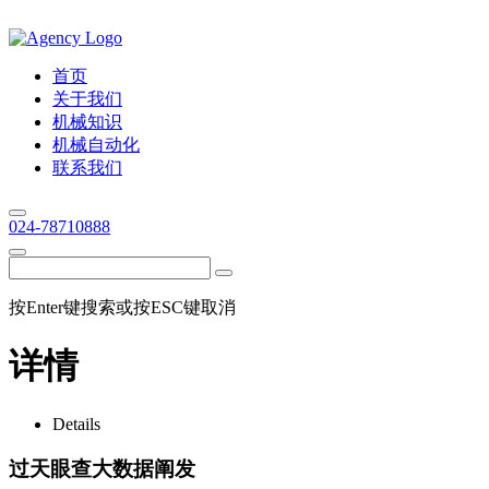
首页
关于我们
机械知识
机械自动化
联系我们
024-78710888
按Enter键搜索或按ESC键取消
详情
Details
过天眼查大数据阐发