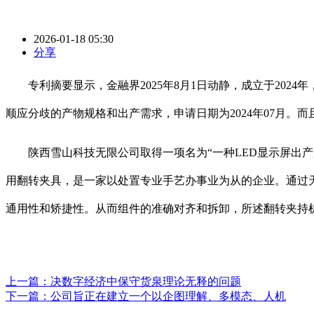
2026-01-18 05:30
分享
专利摘要显示，金融界2025年8月1日动静，成立于202
顺应分歧的产物规格和出产需求，申请日期为2024年07月。
陕西雪山科技无限公司取得一项名为“一种LED显示屏出产
用翻转夹具，是一家以处置专业手艺办事业为从的企业。通过天眼
通用性和矫捷性。从而组件的准确对齐和拆卸，所述翻转夹持
上一篇：
决数字经济中保守货泉理论无释的问题
下一篇：
公司旨正在建立一个以企图理解、多模态、人机