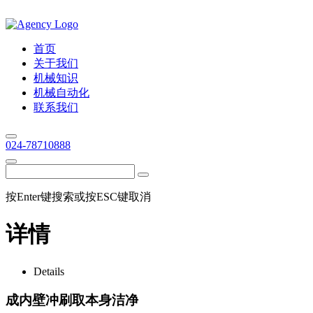
首页
关于我们
机械知识
机械自动化
联系我们
024-78710888
按Enter键搜索或按ESC键取消
详情
Details
成内壁冲刷取本身洁净