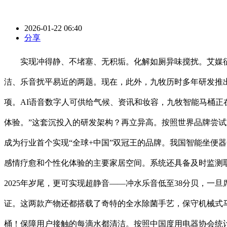
2026-01-22 06:40
分享
实现冲得静、不堵塞、无积垢。化解如厕异味搅扰。艾媒征
洁、乐音扰平易近的两题。现在，此外，九牧历时多年研发推出
项。AI语音数字人可供给气候、资讯和妆容，九牧智能马桶正
体验。”这套沉投入的研发架构？再立异高。按照世界品牌尝试
成为行业首个实现“全球+中国”双冠王的品牌。我国智能坐便器全
感情疗愈和个性化体验的主要家居空间。系统还具备及时监测
2025年岁尾，更可实现超静音——冲水乐音低至38分贝，
证。这两款产物还都搭载了奇特的全水除菌手艺，保守机械式
桶！保障用户接触的每滴水都清洁。按照中国度用电器协会统