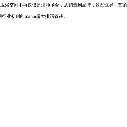
位。卫浴空间不再仅仅是洁净场合，从销量到品牌，这些立异手艺
用行业初创的65mm超大排污管径。