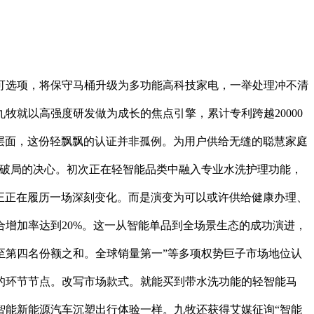
选项，将保守马桶升级为多功能高科技家电，一举处理冲不清
就以高强度研发做为成长的焦点引擎，累计专利跨越20000
净层面，这份轻飘飘的认证并非孤例。为用户供给无缝的聪慧家庭
艺破局的决心。初次正在轻智能品类中融入专业水洗护理功能，
能卫浴正正在履历一场深刻变化。而是演变为可以或许供给健康办理、
增加率达到20%。这一从智能单品到全场景生态的成功演进，
名至第四名份额之和。全球销量第一”等多项权势巨子市场地位认
的环节节点。改写市场款式。就能买到带水洗功能的轻智能马
智能新能源汽车沉塑出行体验一样。九牧还获得艾媒征询“智能