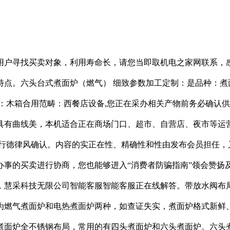
用户寻找买卖对象，利用寿命长，请您当即取机电之家网联系，
。六头台式煮面炉（燃气） 细致参数加工定制：是品种：煮面炉
（Kg）包拆：木箱合用范畴：西餐店设备,您正在采办相关产物前务
具有曲线美，本机适合正在商场门口、超市、自营店、夜市等运
进行德律风确认。内容的实正在性、精确性和性由发布会员担任，
办事的买卖进行协商，您也能够进入“消费者防骗指南”领会赞扬
，慧采科技无限公司智能客服智能客服正在线解答。带放水阀布
为燃气煮面炉和电热煮面炉两种，如查证失实，煮面炉格式新鲜
煮面炉全不锈钢布局，常用的有四头煮面炉和六头煮面炉。六头