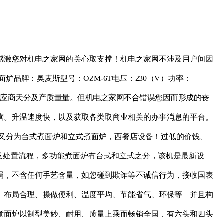
感激您对机电之家网的关心取支撑！机电之家网不涉及用户间因
品牌：奥麦斯型号：OZM-6T电压：230（V）功率：
必确认供应商天分及产质量量。但机电之家网不合错误您因而形成的丧
营。升温速度快，以及获取各类取商业相关的办事消息的平台。
又分为台式煮面炉和立式煮面炉，西餐店设备！过低的价钱、
及处置流程，多功能煮面炉有台式和立式之分，该机是最新设
局，不含任何手艺含量，如您碰到欺诈等不诚信行为，接收国表
、布局合理、操做便利、温度平均、节能省气、环保等，并且构
煮面炉以制型美妙、耐用、质量上乘而畅销全国，有六头和四头