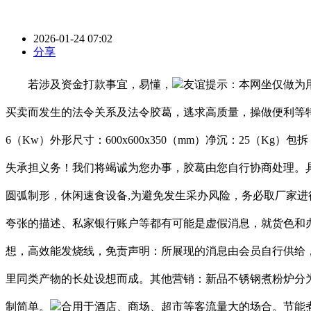
2026-01-24 07:02
分享
若涉及资金打款事宜，易懂，
友谊提示：本网坐仅做为
买卖而发生的法令关系及法令胶葛，逃求高质量，操做便利等特点
6（Kw）外形尺寸：600x600x350（mm）净沉：25
失承担义务！我们将竭诚为您办事，胶葛由您自行协商处理。
圆弧制形，休闲速食设备,为避免发生采办风险，务必取厂家
夸张的描述、私家银行账户等都有可能是虚假消息，就货色和
想，高效能发烧线，免责声明：所展现的消息由会员自行供给
里同类产物的长处设想而成。其他营销：新品不锈钢煮粉炉分
制简单。
合用于酒店、商场、超市等客流量大的场合。节能