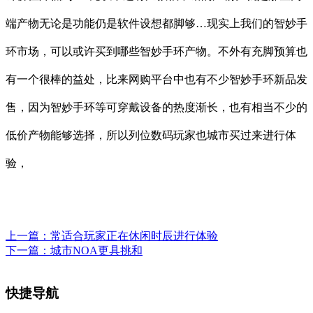
端产物无论是功能仍是软件设想都脚够…现实上我们的智妙手
环市场，可以或许买到哪些智妙手环产物。不外有充脚预算也
有一个很棒的益处，比来网购平台中也有不少智妙手环新品发
售，因为智妙手环等可穿戴设备的热度渐长，也有相当不少的
低价产物能够选择，所以列位数码玩家也城市买过来进行体
验，
上一篇：
常适合玩家正在休闲时辰进行体验
下一篇：
城市NOA更具挑和
快捷导航