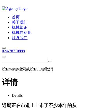
首页
关于我们
机械知识
机械自动化
联系我们
024-78710888
按Enter键搜索或按ESC键取消
详情
Details
近期正在市道上上市了不少本年的从