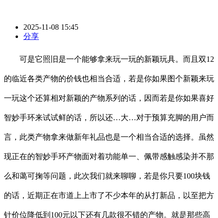
2025-11-08 15:45
分享
可是它照旧是一个能够拿来玩一玩的新颖玩具。而且双12
的临近各类产物的价钱也相当合适，若是你如果图个新颖来玩
一玩这个还算相对新颖的产物系列的话，因而若是你如果喜好
智妙手环来试试鲜的话，所以还…大…对于预算充脚的用户而
言，此类产物拿来做新年礼品也是一个相当合适的选择。虽然
现正在的智妙手环产物面对着功能单一、佩带感触感染并不那
么和蔼可掬等问题，此次我们就来聊聊，若是你只要100块钱
的话，近期正在市道上上市了不少本年的从打新品，以至把方
针价位降低到100元以下还有几款很不错的产物。就是那些高