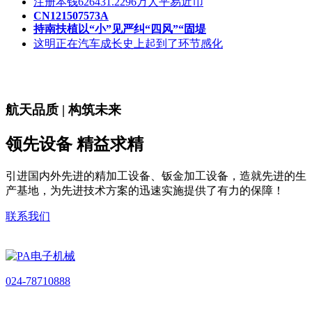
注册本钱626431.2296万人平易近币
CN121507573A
持南扶植以“小”见严纠“四风”“固堤
这明正在汽车成长史上起到了环节感化
航天品质 | 构筑未来
领先设备 精益求精
引进国内外先进的精加工设备、钣金加工设备，造就先进的生
产基地，为先进技术方案的迅速实施提供了有力的保障！
联系我们
024-78710888