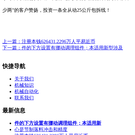
少两”的客户赞扬，投资一条全从动25公斤包拆线！
上一篇：
注册本钱626431.2296万人平易近币
下一篇：
件的下方设置有挪动调理组件；本适用新型涉及
快捷导航
关于我们
机械知识
机械自动化
联系我们
最新信息
件的下方设置有挪动调理组件；本适用新
心是节制落料冲击和精度